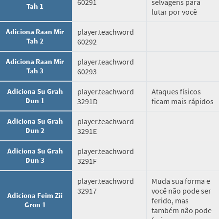
60291
selvagens para
Tah 1
lutar por você
Adiciona Raan Mir
player.teachword
Tah 2
60292
Adiciona Raan Mir
player.teachword
Tah 3
60293
Adiciona Su Grah
player.teachword
Ataques físicos
Dun 1
3291D
ficam mais rápidos
Adiciona Su Grah
player.teachword
Dun 2
3291E
Adiciona Su Grah
player.teachword
Dun 3
3291F
player.teachword
Muda sua forma e
32917
você não pode ser
Adiciona Feim Zii
ferido, mas
Gron 1
também não pode