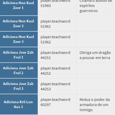
player.teachword
Chama o auxílio de
Adiciona Hun Kaal
51960
espíritos
Zoor 1
guerreiros
Adiciona Hun Kaal
player.teachword
Zoor 2
51961
Adiciona Hun Kaal
player.teachword
Zoor 3
51962
Adiciona Joor Zah
player.teachword
Obriga um dragão
Frul 1
44251
a pousar em terra
Adiciona Joor Zah
player.teachword
Frul 2
44252
Adiciona Joor Zah
player.teachword
Frul 3
44253
player.teachword
Reduz o poder da
Adiciona Krii Lun
60297
armadura de um
Aus 1
inimigo