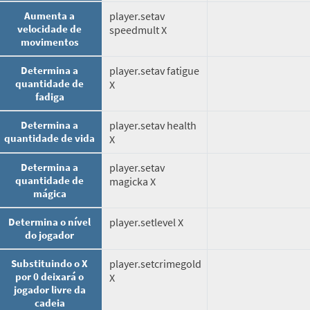
Aumenta a
player.setav
velocidade de
speedmult X
movimentos
Determina a
player.setav fatigue
quantidade de
X
fadiga
Determina a
player.setav health
quantidade de vida
X
Determina a
player.setav
quantidade de
magicka X
mágica
Determina o nível
player.setlevel X
do jogador
Substituindo o X
player.setcrimegold
por 0 deixará o
X
jogador livre da
cadeia