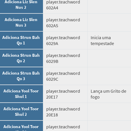
Adiciona Liz Slen
player.teachword
Nus 2
602A4
Adiciona Liz Slen
player.teachword
Nus 3
602A5
Adiciona Strun Bah
player.teachword
Inicia uma
Qo 1
6029A
tempestade
Adiciona Strun Bah
player.teachword
Qo 2
6029B
Adiciona Strun Bah
player.teachword
Qo 3
6029C
Adiciona Yool Toor
player.teachword
Lança um Grito de
Shul 1
20E17
fogo
Adiciona Yool Toor
player.teachword
Shul 2
20E18
Adiciona Yool Toor
player.teachword