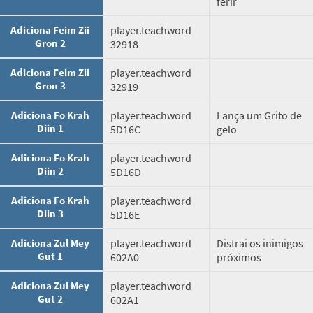
ferir
Adiciona Feim Zii
player.teachword
Gron 2
32918
Adiciona Feim Zii
player.teachword
Gron 3
32919
Adiciona Fo Krah
player.teachword
Lança um Grito de
Diin 1
5D16C
gelo
Adiciona Fo Krah
player.teachword
Diin 2
5D16D
Adiciona Fo Krah
player.teachword
Diin 3
5D16E
Adiciona Zul Mey
player.teachword
Distrai os inimigos
Gut 1
602A0
próximos
Adiciona Zul Mey
player.teachword
Gut 2
602A1