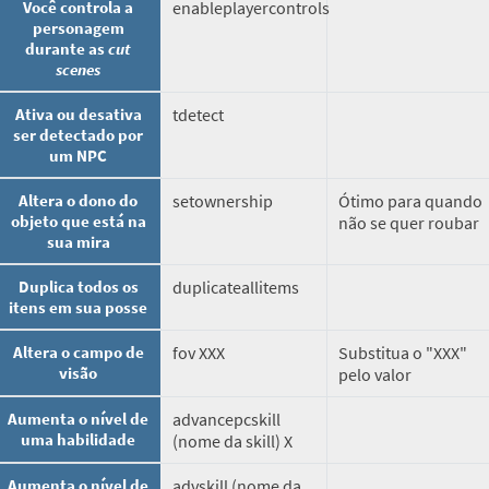
Você controla a
enableplayercontrols
personagem
durante as
cut
scenes
Ativa ou desativa
tdetect
ser detectado por
um NPC
Altera o dono do
setownership
Ótimo para quando
objeto que está na
não se quer roubar
sua mira
Duplica todos os
duplicateallitems
itens em sua posse
Altera o campo de
fov XXX
Substitua o "XXX"
visão
pelo valor
Aumenta o nível de
advancepcskill
uma habilidade
(nome da skill) X
Aumenta o nível de
advskill (nome da