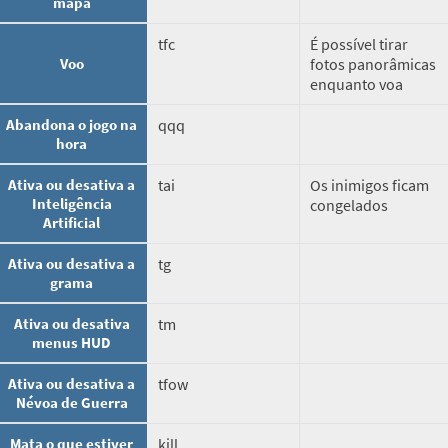
mapa
tfc
É possível tirar
Voo
fotos panorâmicas
enquanto voa
Abandona o jogo na
qqq
hora
Ativa ou desativa a
tai
Os inimigos ficam
Inteligência
congelados
Artificial
Ativa ou desativa a
tg
grama
Ativa ou desativa
tm
menus HUD
Ativa ou desativa a
tfow
Névoa de Guerra
Mata o que estiver
kill