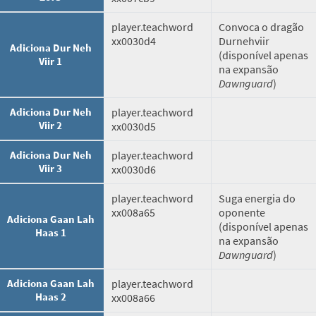
player.teachword
Convoca o dragão
xx0030d4
Durnehviir
Adiciona Dur Neh
(disponível apenas
Viir 1
na expansão
Dawnguard
)
Adiciona Dur Neh
player.teachword
Viir 2
xx0030d5
Adiciona Dur Neh
player.teachword
Viir 3
xx0030d6
player.teachword
Suga energia do
xx008a65
oponente
Adiciona Gaan Lah
(disponível apenas
Haas 1
na expansão
Dawnguard
)
Adiciona Gaan Lah
player.teachword
Haas 2
xx008a66