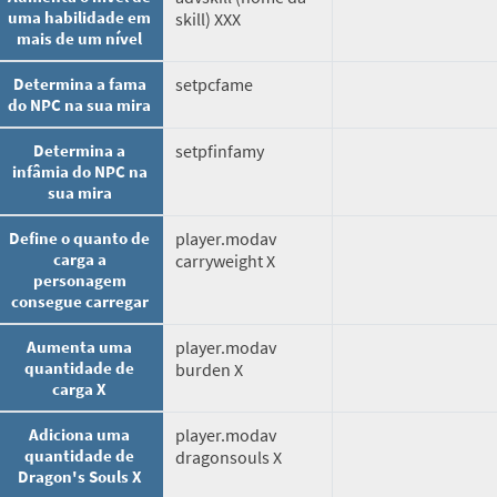
uma habilidade em
skill) XXX
mais de um nível
Determina a fama
setpcfame
do NPC na sua mira
Determina a
setpfinfamy
infâmia do NPC na
sua mira
Define o quanto de
player.modav
carga a
carryweight X
personagem
consegue carregar
Aumenta uma
player.modav
quantidade de
burden X
carga X
Adiciona uma
player.modav
quantidade de
dragonsouls X
Dragon's Souls X