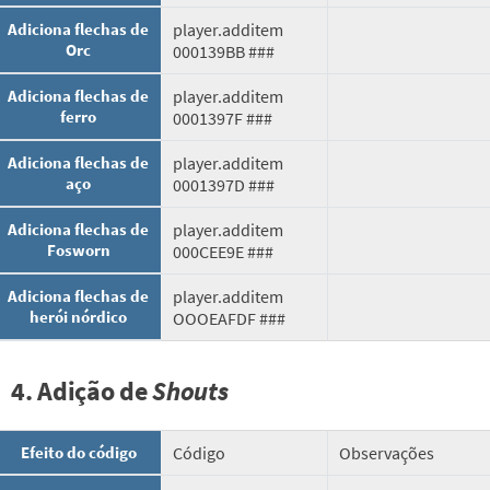
Adiciona flechas de
player.additem
Orc
000139BB ###
Adiciona flechas de
player.additem
ferro
0001397F ###
Adiciona flechas de
player.additem
aço
0001397D ###
Adiciona flechas de
player.additem
Fosworn
000CEE9E ###
Adiciona flechas de
player.additem
herói nórdico
OOOEAFDF ###
4. Adição de
Shouts
Efeito do código
Código
Observações