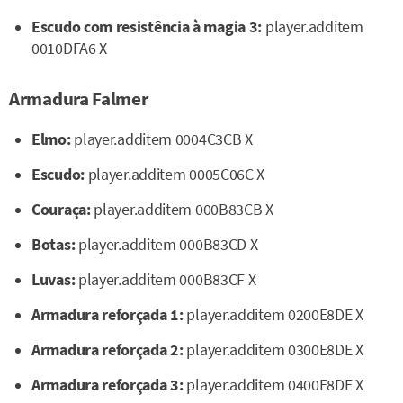
Escudo com resistência à magia 3:
player.additem
0010DFA6 X
Armadura Falmer
Elmo:
player.additem 0004C3CB X
Escudo:
player.additem 0005C06C X
Couraça:
player.additem 000B83CB X
Botas:
player.additem 000B83CD X
Luvas:
player.additem 000B83CF X
Armadura reforçada 1:
player.additem 0200E8DE X
Armadura reforçada 2:
player.additem 0300E8DE X
Armadura reforçada 3:
player.additem 0400E8DE X