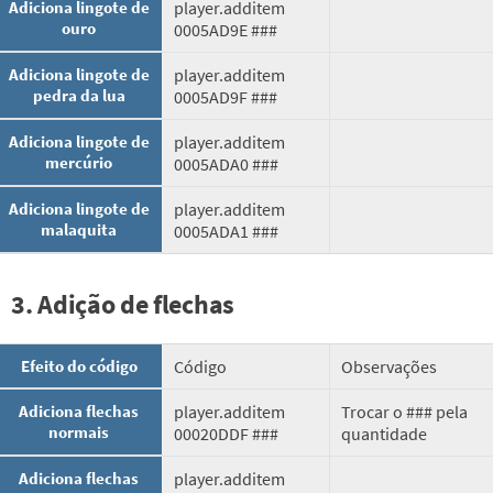
Adiciona lingote de
player.additem
ouro
0005AD9E ###
Adiciona lingote de
player.additem
pedra da lua
0005AD9F ###
Adiciona lingote de
player.additem
mercúrio
0005ADA0 ###
Adiciona lingote de
player.additem
malaquita
0005ADA1 ###
3. Adição de flechas
Efeito do código
Código
Observações
Adiciona flechas
player.additem
Trocar o ### pela
normais
00020DDF ###
quantidade
Adiciona flechas
player.additem