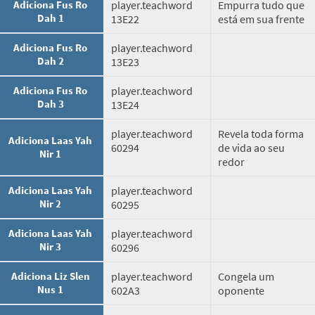
Adiciona Fus Ro
player.teachword
Empurra tudo que
Dah 1
13E22
está em sua frente
Adiciona Fus Ro
player.teachword
Dah 2
13E23
Adiciona Fus Ro
player.teachword
Dah 3
13E24
player.teachword
Revela toda forma
Adiciona Laas Yah
60294
de vida ao seu
Nir 1
redor
Adiciona Laas Yah
player.teachword
Nir 2
60295
Adiciona Laas Yah
player.teachword
Nir 3
60296
Adiciona Liz Slen
player.teachword
Congela um
Nus 1
602A3
oponente