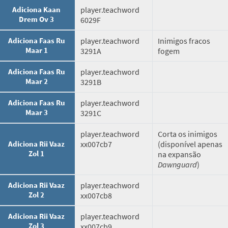
Adiciona Kaan
player.teachword
Drem Ov 3
6029F
Adiciona Faas Ru
player.teachword
Inimigos fracos
Maar 1
3291A
fogem
Adiciona Faas Ru
player.teachword
Maar 2
3291B
Adiciona Faas Ru
player.teachword
Maar 3
3291C
player.teachword
Corta os inimigos
Adiciona Rii Vaaz
xx007cb7
(disponível apenas
Zol 1
na expansão
Dawnguard
)
Adiciona Rii Vaaz
player.teachword
Zol 2
xx007cb8
Adiciona Rii Vaaz
player.teachword
Zol 3
xx007cb9