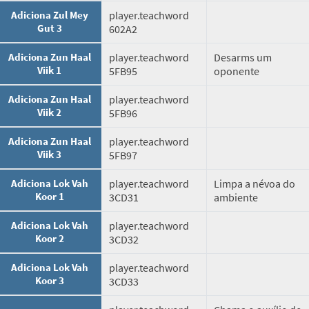
Adiciona Zul Mey
player.teachword
Gut 3
602A2
Adiciona Zun Haal
player.teachword
Desarms um
Viik 1
5FB95
oponente
Adiciona Zun Haal
player.teachword
Viik 2
5FB96
Adiciona Zun Haal
player.teachword
Viik 3
5FB97
Adiciona Lok Vah
player.teachword
Limpa a névoa do
Koor 1
3CD31
ambiente
Adiciona Lok Vah
player.teachword
Koor 2
3CD32
Adiciona Lok Vah
player.teachword
Koor 3
3CD33