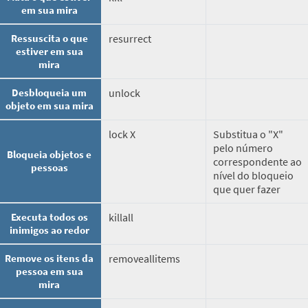
em sua mira
Ressuscita o que
resurrect
estiver em sua
mira
Desbloqueia um
unlock
objeto em sua mira
lock X
Substitua o "X"
pelo número
Bloqueia objetos e
correspondente ao
pessoas
nível do bloqueio
que quer fazer
Executa todos os
killall
inimigos ao redor
Remove os itens da
removeallitems
pessoa em sua
mira