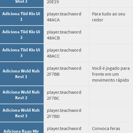
Shul 3
20E19
Adiciona Tiid Klo Ui
player.teachword
Para tudo ao seu
1
48ACA
redor
Adiciona Tiid Klo Ui
player.teachword
2
48ACB
Adiciona Tiid Klo Ui
player.teachword
3
48ACC
player.teachword
Você é jogado para
Adiciona Wuld Nah
2F7BB
frente em um
Kest 1
movimento rápido
Adiciona Wuld Nah
player.teachword
Kest 2
2F7BC
Adiciona Wuld Nah
player.teachword
Kest 3
2F7BD
player.teachword
Convoca feras
Adiciona Raan Mir