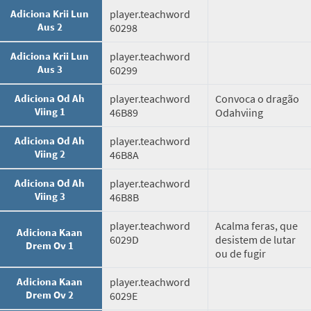
Adiciona Krii Lun
player.teachword
Aus 2
60298
Adiciona Krii Lun
player.teachword
Aus 3
60299
Adiciona Od Ah
player.teachword
Convoca o dragão
Viing 1
46B89
Odahviing
Adiciona Od Ah
player.teachword
Viing 2
46B8A
Adiciona Od Ah
player.teachword
Viing 3
46B8B
player.teachword
Acalma feras, que
Adiciona Kaan
6029D
desistem de lutar
Drem Ov 1
ou de fugir
Adiciona Kaan
player.teachword
Drem Ov 2
6029E