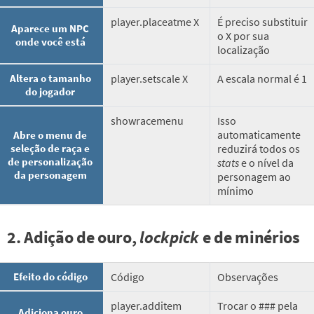
player.placeatme X
É preciso substituir
Aparece um NPC
o X por sua
onde você está
localização
Altera o tamanho
player.setscale X
A escala normal é 1
do jogador
showracemenu
Isso
automaticamente
Abre o menu de
seleção de raça e
reduzirá todos os
de personalização
stats
e o nível da
da personagem
personagem ao
mínimo
2. Adição de ouro,
lockpick
e de minérios
Efeito do código
Código
Observações
player.additem
Trocar o ### pela
Adiciona ouro