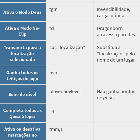
tgm
Invencibilidade,
Ativa o Modo Deus
carga infinita
Ativa o Modo No-
tcl
Dragonborn
Clip
atravessa paredes
coc "localização"
Substitua a
Transporta para a
localização
"localização" pelo
selecionada
nome de um lugar
Ganha todos os
psb
feitiços do jogo
player.advlevel
Não ganha pontos
Sobe de nível
de
perks
Completa todas as
cqs
Quest Stages
Ativa ou desativa
tmm,1
marcações no