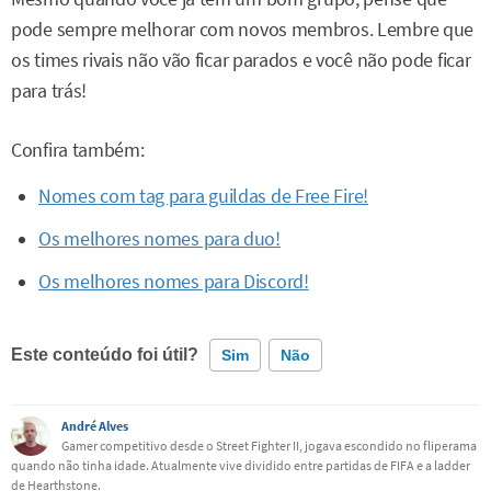
pode sempre melhorar com novos membros. Lembre que
os times rivais não vão ficar parados e você não pode ficar
para trás!
Confira também:
Nomes com tag para guildas de Free Fire!
Os melhores nomes para duo!
Os melhores nomes para Discord!
Este conteúdo foi útil?
Sim
Não
Este conteúdo contém informação incorreta
André Alves
Gamer competitivo desde o Street Fighter II, jogava escondido no fliperama
quando não tinha idade. Atualmente vive dividido entre partidas de FIFA e a ladder
Este conteúdo não tem a informação que procuro
de Hearthstone.