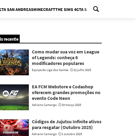
GTA SAN ANDREAS
MINECRAFT
THE SIMS 4
GTA 5
nu
is recente
Como mudar sua voz em League
of Legends: conheça 6
modificadores populares
Equipe do Liga dos Games
12 julho 2025
EA FCM Webstore e Codashop
oferecem grandes promoções no
evento Code Neon
Adriano Camargo
19 março 2025
Códigos de Jujutsu Infinite ativos
para resgatar (Outubro 2025)
Adriano Camargo
1 outubro 2025