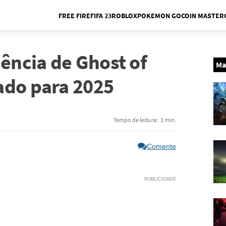
FREE FIRE
FIFA 23
ROBLOX
POKEMON GO
COIN MASTER
Me
uência de Ghost of
Ma
ado para 2025
Tempo de leitura:
1 min.
Comente