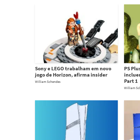
Sony e LEGO trabalham em novo
PS Plu
jogo de Horizon, afirma insider
inclue
Part 1
William Schendes
William S