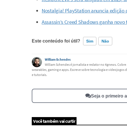
Nostalgia! PlayStation anuncia edição
Assassin’s Creed Shadows ganha novo 
Este conteúdo foi útil?
Sim
Não
Este conteúdo contém informação incorreta
William Schendes
William Schendes é jornalista e redator no 4gnews. Cobre 
wearables, gaming e apps. Escreve sobre tecnologia e videojogos d
Este conteúdo não tem a informação que procuro
e tutoriais.
Outro
Seja o primeiro 
Você também vai curtir