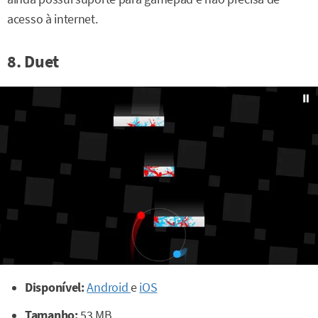
acesso à internet.
8. Duet
Disponível:
Android
e
iOS
Tamanho:
53 MB