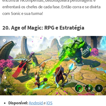
encontrar recompensas, desbloqueará personagens e
enfrentará os chefes de cada fase. Então corra e se divirta
com Sonic e sua turma!
20. Age of Magic: RPG e Estratégia
Disponível:
Android
e
iOS