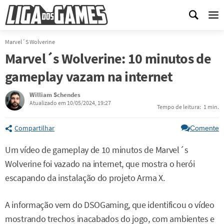
Me
Marvel´s Wolverine
Marvel´s Wolverine: 10 minutos de
gameplay vazam na internet
William Schendes
Atualizado em 10/05/2024, 19:27
Tempo de leitura:
1 min.
Compartilhar
Comente
Um vídeo de gameplay de 10 minutos de Marvel´s
Wolverine foi vazado na internet, que mostra o herói
escapando da instalação do projeto Arma X.
A informação vem do DSOGaming, que identificou o vídeo
mostrando trechos inacabados do jogo, com ambientes e