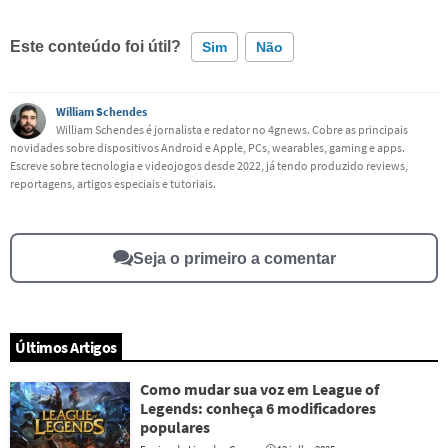
Este conteúdo foi útil?
Sim
Não
Este conteúdo contém informação incorreta
William Schendes
William Schendes é jornalista e redator no 4gnews. Cobre as principais
novidades sobre dispositivos Android e Apple, PCs, wearables, gaming e apps.
Este conteúdo não tem a informação que procuro
Escreve sobre tecnologia e videojogos desde 2022, já tendo produzido reviews,
reportagens, artigos especiais e tutoriais.
Outro
Seja o primeiro a comentar
Últimos Artigos
Como mudar sua voz em League of
Legends: conheça 6 modificadores
populares