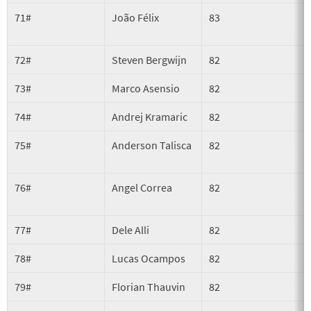
71#
João Félix
83
72#
Steven Bergwijn
82
73#
Marco Asensio
82
74#
Andrej Kramaric
82
A
75#
Anderson Talisca
82
76#
Angel Correa
82
77#
Dele Alli
82
A
78#
Lucas Ocampos
82
79#
Florian Thauvin
82