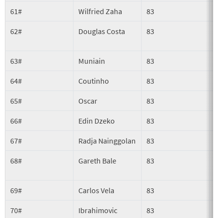
61#
Wilfried Zaha
83
62#
Douglas Costa
83
P
63#
Muniain
83
P
64#
Coutinho
83
P
65#
Oscar
83
P
66#
Edin Dzeko
83
67#
Radja Nainggolan
83
S
68#
Gareth Bale
83
69#
Carlos Vela
83
P
70#
Ibrahimovic
83