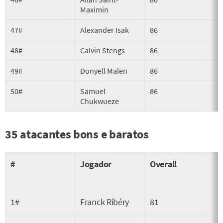
Maximin
47#
Alexander Isak
86
48#
Calvin Stengs
86
49#
Donyell Malen
86
50#
Samuel
86
Chukwueze
35 atacantes bons e baratos
#
Jogador
Overall
1#
Franck Ribéry
81