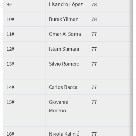
9#
Lisandro López
78
10#
Burak Yilmaz
78
11#
Omar Al Soma
77
12#
Islam Slimani
77
13#
Silvio Romero
77
14#
Carlos Bacca
77
15#
Giovanni
77
Moreno
16#
Nikola Kalinić
77