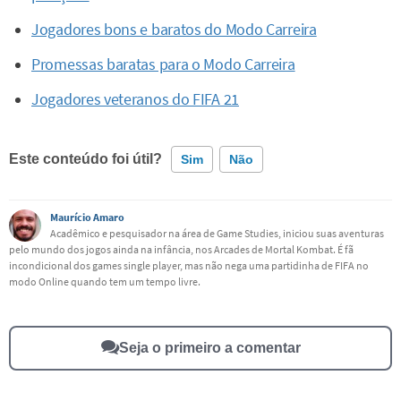
Jogadores bons e baratos do Modo Carreira
Promessas baratas para o Modo Carreira
Jogadores veteranos do FIFA 21
Este conteúdo foi útil?
Sim
Não
Este conteúdo contém informação incorreta
Maurício Amaro
Acadêmico e pesquisador na área de Game Studies, iniciou suas aventuras
pelo mundo dos jogos ainda na infância, nos Arcades de Mortal Kombat. É fã
Este conteúdo não tem a informação que procuro
incondicional dos games single player, mas não nega uma partidinha de FIFA no
modo Online quando tem um tempo livre.
Outro
Seja o primeiro a comentar