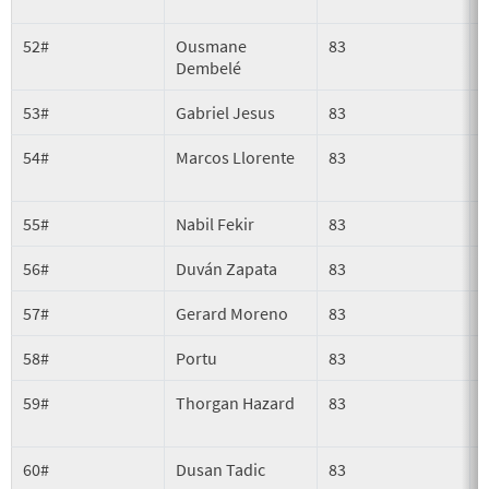
52#
Ousmane
83
P
Dembelé
53#
Gabriel Jesus
83
54#
Marcos Llorente
83
55#
Nabil Fekir
83
56#
Duván Zapata
83
57#
Gerard Moreno
83
58#
Portu
83
59#
Thorgan Hazard
83
60#
Dusan Tadic
83
S