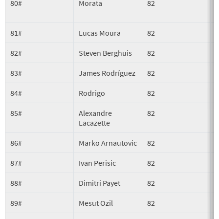
80#
Morata
82
81#
Lucas Moura
82
82#
Steven Berghuis
82
83#
James Rodríguez
82
84#
Rodrigo
82
85#
Alexandre
82
Lacazette
86#
Marko Arnautovic
82
87#
Ivan Perisic
82
88#
Dimitri Payet
82
P
89#
Mesut Ozil
82