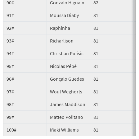
90#
Gonzalo Higuain
82
91#
Moussa Diaby
81
92#
Raphinha
81
93#
Richarlison
81
A
94#
Christian Pulisic
81
P
95#
Nicolas Pépé
81
96#
Gonçalo Guedes
81
A
97#
Wout Weghorts
81
98#
James Maddison
81
P
99#
Matteo Politano
81
100#
Iñaki Williams
81