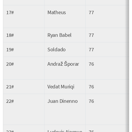
17#
Matheus
77
18#
Ryan Babel
77
19#
Soldado
77
20#
Andraž Šporar
76
21#
Vedat Muriqi
76
22#
Juan Dinenno
76
23#
Ludovic Ajorque
76