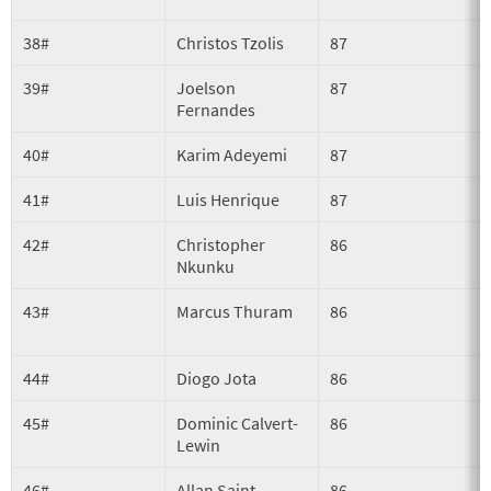
38#
Christos Tzolis
87
39#
Joelson
87
Fernandes
40#
Karim Adeyemi
87
41#
Luis Henrique
87
42#
Christopher
86
Nkunku
43#
Marcus Thuram
86
44#
Diogo Jota
86
45#
Dominic Calvert-
86
Lewin
46#
Allan Saint-
86