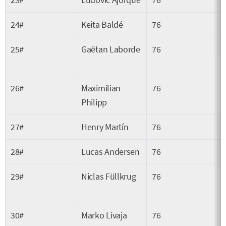
24#
Keita Baldé
76
25#
Gaëtan Laborde
76
26#
Maximilian
76
Philipp
27#
Henry Martín
76
28#
Lucas Andersen
76
29#
Niclas Füllkrug
76
30#
Marko Livaja
76