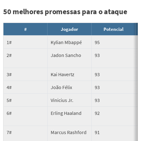
50 melhores promessas para o ataque
#
Jogador
Potencial
1#
Kylian Mbappé
95
2#
Jadon Sancho
93
3#
Kai Havertz
93
4#
João Félix
93
5#
Vinicius Jr.
93
6#
Erling Haaland
92
7#
Marcus Rashford
91