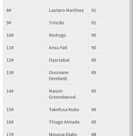
8#
Lautaro Martínez
91
9#
Trincão
91
10#
Rodrygo
90
11#
Ansu Fati
90
12#
Oyarzabal
89
13#
Ousmane
89
Dembelé
14#
Mason
89
Greendwood
15#
Takefusa Kubo
89
16#
Thiago Almada
89
17#
Moussa Diaby
88