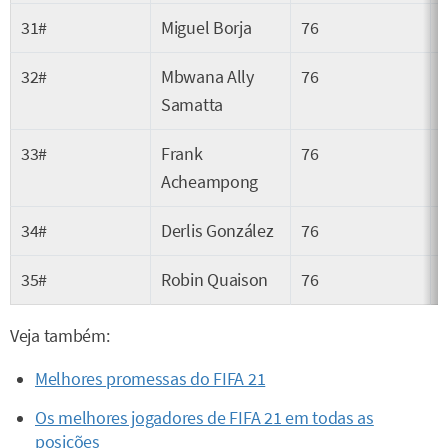
31#
Miguel Borja
76
32#
Mbwana Ally
76
Samatta
33#
Frank
76
Acheampong
34#
Derlis González
76
35#
Robin Quaison
76
Veja também:
Melhores promessas do FIFA 21
Os melhores jogadores de FIFA 21 em todas as
posições