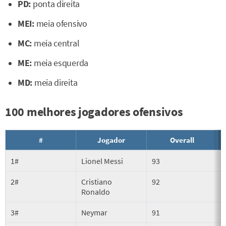
PD:
ponta direita
MEI:
meia ofensivo
MC:
meia central
ME:
meia esquerda
MD:
meia direita
100 melhores jogadores ofensivos
#
Jogador
Overall
1#
Lionel Messi
93
P
2#
Cristiano
92
A
Ronaldo
3#
Neymar
91
P