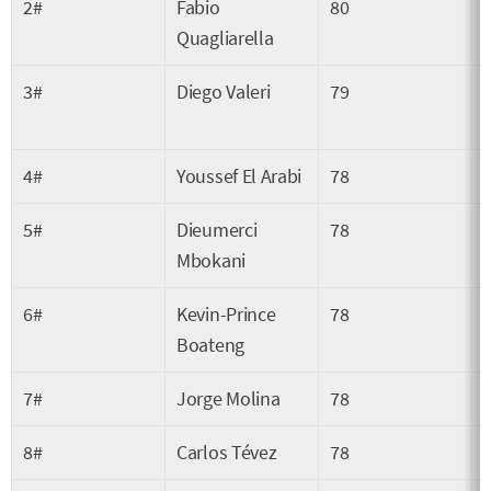
2#
Fabio
80
Quagliarella
3#
Diego Valeri
79
4#
Youssef El Arabi
78
5#
Dieumerci
78
Mbokani
6#
Kevin-Prince
78
Boateng
7#
Jorge Molina
78
8#
Carlos Tévez
78