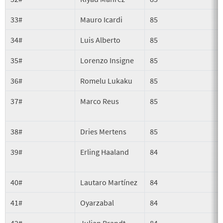
33#
Mauro Icardi
85
34#
Luis Alberto
85
S
35#
Lorenzo Insigne
85
P
36#
Romelu Lukaku
85
37#
Marco Reus
85
S
38#
Dries Mertens
85
S
39#
Erling Haaland
84
40#
Lautaro Martínez
84
41#
Oyarzabal
84
42#
Julian Brandt
84
S