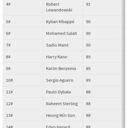
4#
Robert
91
Lewandowski
5#
Kylian Mbappé
90
A
6#
Mohamed Salah
90
7#
Sadio Mané
90
8#
Harry Kane
89
9#
Karim Benzema
89
10#
Sergio Aguero
89
11#
Paulo Dybala
88
S
12#
Raheem Sterling
88
13#
Heung Min Son
88
S
14#
Eden Hazard
88