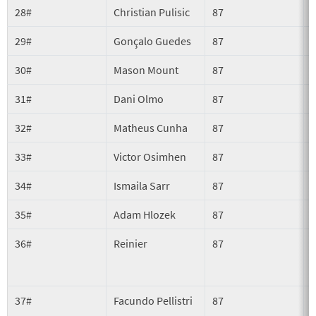
28#
Christian Pulisic
87
29#
Gonçalo Guedes
87
30#
Mason Mount
87
31#
Dani Olmo
87
32#
Matheus Cunha
87
33#
Victor Osimhen
87
34#
Ismaila Sarr
87
35#
Adam Hlozek
87
36#
Reinier
87
37#
Facundo Pellistri
87