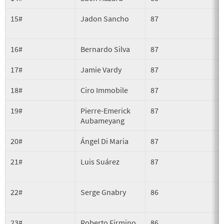
15#
Jadon Sancho
87
16#
Bernardo Silva
87
17#
Jamie Vardy
87
18#
Ciro Immobile
87
19#
Pierre-Emerick
87
A
Aubameyang
20#
Ángel Di Maria
87
21#
Luis Suárez
87
22#
Serge Gnabry
86
23#
Roberto Firmino
86