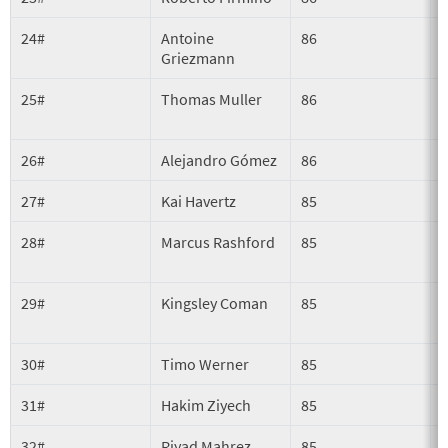
24#
Antoine
86
A
Griezmann
25#
Thomas Muller
86
26#
Alejandro Gómez
86
S
27#
Kai Havertz
85
28#
Marcus Rashford
85
29#
Kingsley Coman
85
30#
Timo Werner
85
A
31#
Hakim Ziyech
85
32#
Riyad Mahrez
85