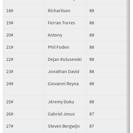
18#
Richarlison
88
19#
Ferran Torres
88
20#
Antony
88
21#
Phil Foden
88
22#
Dejan Kulusevski
88
23#
Jonathan David
88
24#
Giovanni Reyna
88
25#
Jéremy Doku
88
26#
Gabriel Jesus
87
27#
Steven Bergwijn
87