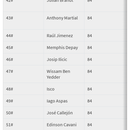
43#
Anthony Martial
84
44#
Raúl Jimenez
84
45#
Memphis Depay
84
S
46#
Josip Ilicic
84
47#
Wissam Ben
84
Yedder
48#
Isco
84
P
49#
Iago Aspas
84
50#
José Callejón
84
51#
Edinson Cavani
84