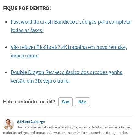
FIQUE POR DENTRO!
Password de Crash Bandicoot: códigos para completar
todas as fases!
Vão refazer BioShock? 2K trabalha em novo remake,
indica rumor
Double Dragon Revive: clássico dos arcades ganha
versão em 3D; veja o trailer
Este conteúdo foi útil?
Sim
Não
Este conteúdo contém informação incorreta
Adriano Camargo
Jornalista especializado em tecnologia há cerca de 20 anos, escreve textos,
matérias, artigos, colunas e reviews e tem experiência na cobertura de alguns dos
Este conteúdo não tem a informação que procuro