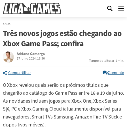
Me
XBOX
Três novos jogos estão chegando ao
Xbox Game Pass; confira
Adriano Camargo
17 julho 2024, 18:36
Tempo de leitura:
1 min.
Compartilhar
Comente
O Xbox revelou quais serão os próximos títulos que
chegarão ao catálogo do Game Pass entre 18 e 19 de julho.
As novidades incluem jogos para Xbox One, Xbox Series
S|X, PC e Xbox Gaming Cloud (atualmente disponível para
navegadores, Smart TVs Samsung, Amazon Fire TV Stick e
dispositivos móveis).