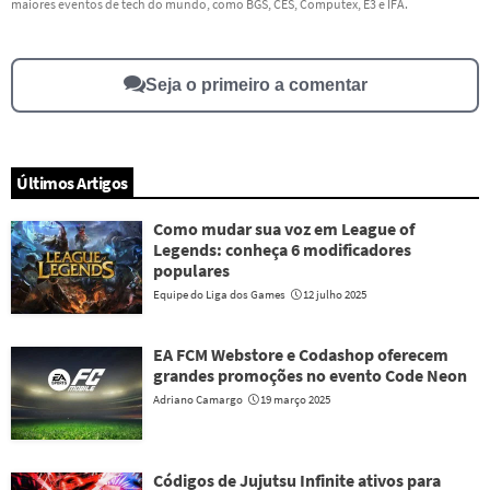
maiores eventos de tech do mundo, como BGS, CES, Computex, E3 e IFA.
Outro
Seja o primeiro a comentar
Últimos Artigos
Como mudar sua voz em League of
Legends: conheça 6 modificadores
populares
Equipe do Liga dos Games
12 julho 2025
EA FCM Webstore e Codashop oferecem
grandes promoções no evento Code Neon
Adriano Camargo
19 março 2025
Códigos de Jujutsu Infinite ativos para