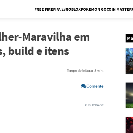
FREE FIRE
FIFA 23
ROBLOX
POKEMON GO
COIN MASTER
Me
lher-Maravilha em
Ma
, build e itens
Tempo de leitura:
5 min.
Comente