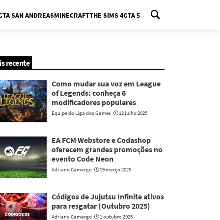
GTA SAN ANDREAS
MINECRAFT
THE SIMS 4
GTA 5
nu
is recente
Como mudar sua voz em League
of Legends: conheça 6
modificadores populares
Equipe do Liga dos Games
12 julho 2025
EA FCM Webstore e Codashop
oferecem grandes promoções no
evento Code Neon
Adriano Camargo
19 março 2025
Códigos de Jujutsu Infinite ativos
para resgatar (Outubro 2025)
Adriano Camargo
1 outubro 2025