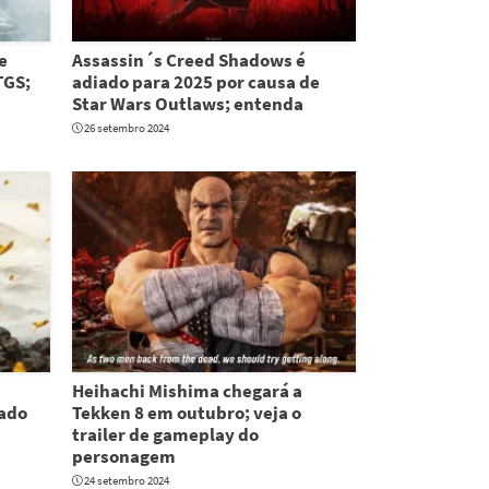
e
Assassin´s Creed Shadows é
TGS;
adiado para 2025 por causa de
Star Wars Outlaws; entenda
26 setembro 2024
Heihachi Mishima chegará a
iado
Tekken 8 em outubro; veja o
trailer de gameplay do
personagem
24 setembro 2024