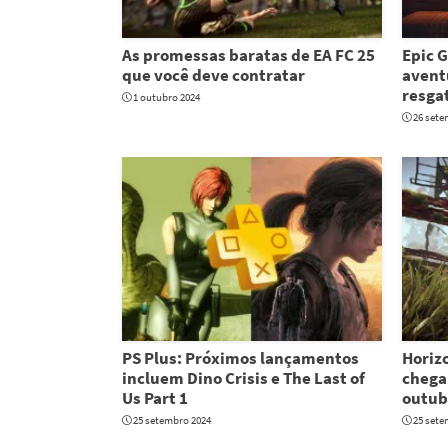
As promessas baratas de EA FC 25
Epic G
que você deve contratar
avent
resgat
1 outubro 2024
26 sete
PS Plus: Próximos lançamentos
Horiz
incluem Dino Crisis e The Last of
chega 
Us Part 1
outub
25 setembro 2024
25 sete