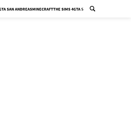
GTA SAN ANDREAS
MINECRAFT
THE SIMS 4
GTA 5
nu