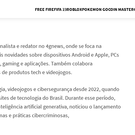
FREE FIRE
FIFA 23
ROBLOX
POKEMON GO
COIN MASTER
Me
nalista e redator no 4gnews, onde se foca na
is novidades sobre dispositivos Android e Apple, PCs
, gaming e aplicações. Também colabora
de produtos tech e videojogos.
gia, videojogos e cibersegurança desde 2022, quando
ites de tecnologia do Brasil. Durante esse período,
eligência artificial generativa, noticiou o lançamento
as e práticas cibercriminosas,