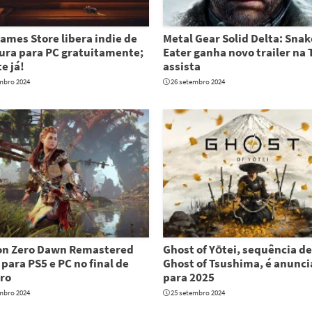
ames Store libera indie de
Metal Gear Solid Delta: Snak
ura para PC gratuitamente;
Eater ganha novo trailer na 
e já!
assista
mbro 2024
26 setembro 2024
on Zero Dawn Remastered
Ghost of Yōtei, sequência de
para PS5 e PC no final de
Ghost of Tsushima, é anunc
ro
para 2025
mbro 2024
25 setembro 2024