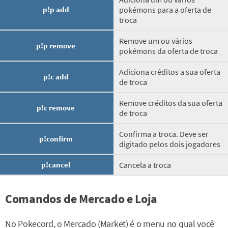
p!p add
pokémons para a oferta de
troca
Remove um ou vários
p!p remove
pokémons da oferta de troca
Adiciona créditos a sua oferta
p!c add
de troca
Remove créditos da sua oferta
p!c remove
de troca
Confirma a troca. Deve ser
p!confirm
digitado pelos dois jogadores
p!cancel
Cancela a troca
Comandos de Mercado e Loja
No Pokecord, o Mercado (Market) é o menu no qual você