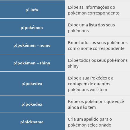
Exibe as informações do
p! info
pokémon correspondente
Exibe uma lista dos seus
p!pokémon
pokémons
Exibe todos os seus pokémons
p!pokémon --nome
com o nome correspondente
Exibe todos os seus pokémons
p!pokémon --shiny
shiny
Exibe a sua Pokédex e a
p!pokedex
contagem de quantos
pokémons você tem
Exibe os pokémons que você
p!pokedex
ainda não tem
Cria um apelido para o
p!nickname
pokémon selecionado