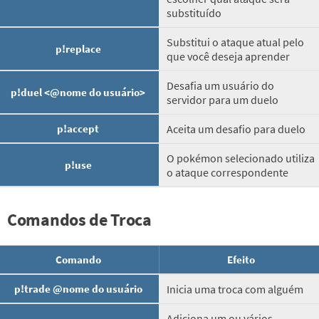
substituído
Substitui o ataque atual pelo
p!replace
que você deseja aprender
Desafia um usuário do
p!duel <@nome do usuário>
servidor para um duelo
p!accept
Aceita um desafio para duelo
O pokémon selecionado utiliza
p!use
o ataque correspondente
Comandos de Troca
Comando
Efeito
p!trade @nome do usuário
Inicia uma troca com alguém
Adiciona um ou vários