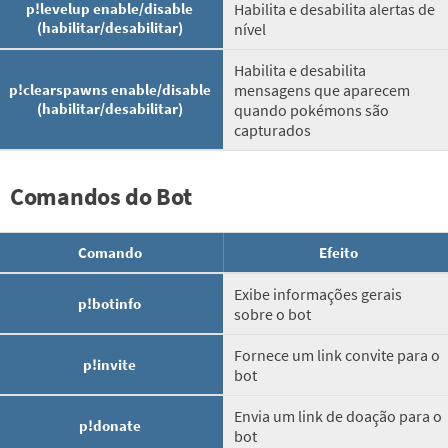
p!levelup enable/disable
Habilita e desabilita alertas de
(habilitar/desabilitar)
nível
Habilita e desabilita
p!clearspawns enable/disable
mensagens que aparecem
(habilitar/desabilitar)
quando pokémons são
capturados
Comandos do Bot
Comando
Efeito
Exibe informações gerais
p!botinfo
sobre o bot
Fornece um link convite para o
p!invite
bot
Envia um link de doação para o
p!donate
bot