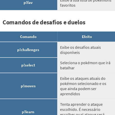
p!fav
favoritos
Comandos de desafios e duelos
Comando
Efeito
Exibe os desafios atuais
p!challenges
disponíveis
Seleciona o pokémon que irá
p!select
batalhar
Exibe os ataques atuais do
pokémon selecionado e os
p!moves
que ainda podem ser
aprendidos
Tenta aprender o ataque
escolhido. É necessário
p!learn
escolher qual ataque será