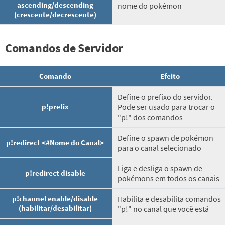
ascending/descending
nome do pokémon
(crescente/decrescente)
Comandos de Servidor
Comando
Efeito
Define o prefixo do servidor.
p!prefix
Pode ser usado para trocar o
"p!" dos comandos
Define o spawn de pokémon
p!redirect <#Nome do Canal>
para o canal selecionado
Liga e desliga o spawn de
p!redirect disable
pokémons em todos os canais
p!channel enable/disable
Habilita e desabilita comandos
(habilitar/desabilitar)
"p!" no canal que você está