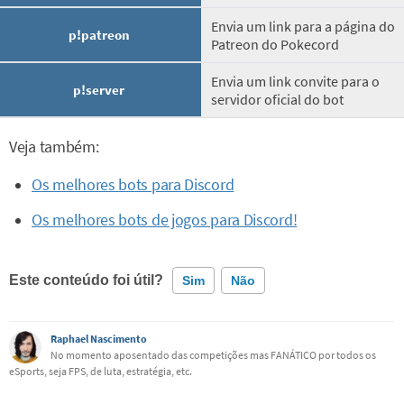
Envia um link para a página do
p!patreon
Patreon do Pokecord
Envia um link convite para o
p!server
servidor oficial do bot
Veja também:
Os melhores bots para Discord
Os melhores bots de jogos para Discord!
Este conteúdo foi útil?
Sim
Não
Este conteúdo contém informação incorreta
Raphael Nascimento
No momento aposentado das competições mas FANÁTICO por todos os
eSports, seja FPS, de luta, estratégia, etc.
Este conteúdo não tem a informação que procuro