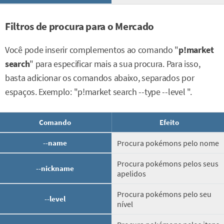
Filtros de procura para o Mercado
Você pode inserir complementos ao comando "
p!market
search
" para especificar mais a sua procura. Para isso,
basta adicionar os comandos abaixo, separados por
espaços. Exemplo: "p!market search --type --level ".
Comando
Efeito
--name
Procura pokémons pelo nome
Procura pokémons pelos seus
--nickname
apelidos
Procura pokémons pelo seu
--level
nível