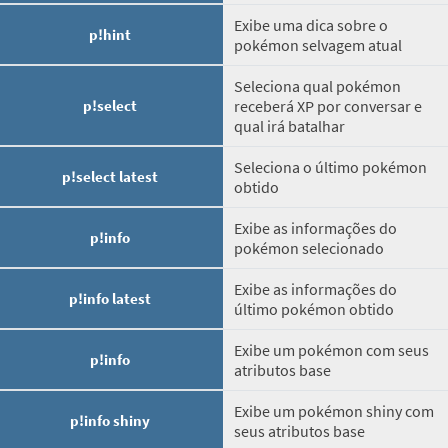
Exibe uma dica sobre o
p!hint
pokémon selvagem atual
Seleciona qual pokémon
p!select
receberá XP por conversar e
qual irá batalhar
Seleciona o último pokémon
p!select latest
obtido
Exibe as informações do
p!info
pokémon selecionado
Exibe as informações do
p!info latest
último pokémon obtido
Exibe um pokémon com seus
p!info
atributos base
Exibe um pokémon shiny com
p!info shiny
seus atributos base