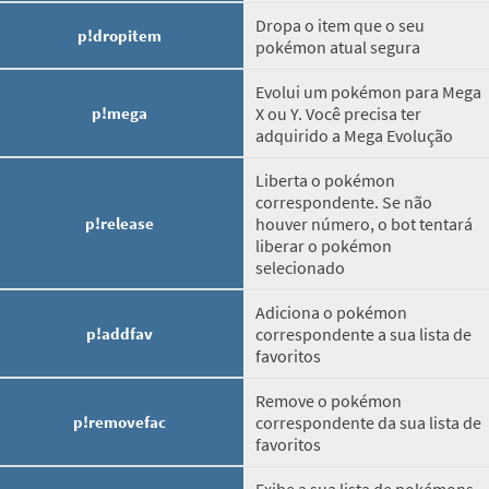
Dropa o item que o seu
p!dropitem
pokémon atual segura
Evolui um pokémon para Mega
p!mega
X ou Y. Você precisa ter
adquirido a Mega Evolução
Liberta o pokémon
correspondente. Se não
p!release
houver número, o bot tentará
liberar o pokémon
selecionado
Adiciona o pokémon
p!addfav
correspondente a sua lista de
favoritos
Remove o pokémon
p!removefac
correspondente da sua lista de
favoritos
Exibe a sua lista de pokémons