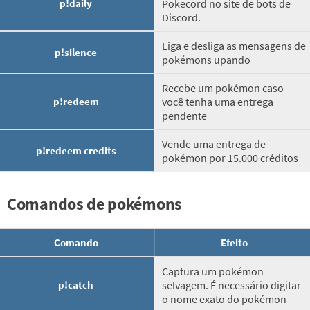
p!daily
Pokecord no site de bots de
Discord.
Liga e desliga as mensagens de
p!silence
pokémons upando
Recebe um pokémon caso
p!redeem
você tenha uma entrega
pendente
Vende uma entrega de
p!redeem credits
pokémon por 15.000 créditos
Comandos de pokémons
Comando
Efeito
Captura um pokémon
p!catch
selvagem. É necessário digitar
o nome exato do pokémon