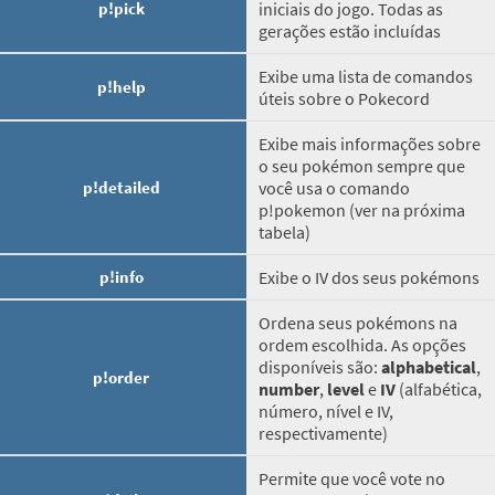
p!pick
iniciais do jogo. Todas as
gerações estão incluídas
Exibe uma lista de comandos
p!help
úteis sobre o Pokecord
Exibe mais informações sobre
o seu pokémon sempre que
p!detailed
você usa o comando
p!pokemon (ver na próxima
tabela)
p!info
Exibe o IV dos seus pokémons
Ordena seus pokémons na
ordem escolhida. As opções
disponíveis são:
alphabetical
,
p!order
number
,
level
e
IV
(alfabética,
número, nível e IV,
respectivamente)
Permite que você vote no