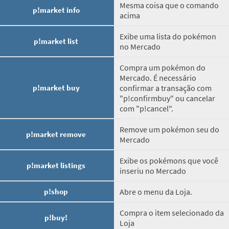
Mesma coisa que o comando
p!market info
acima
Exibe uma lista do pokémon
p!market list
no Mercado
Compra um pokémon do
Mercado. É necessário
p!market buy
confirmar a transação com
"p!confirmbuy" ou cancelar
com "p!cancel".
Remove um pokémon seu do
p!market remove
Mercado
Exibe os pokémons que você
p!market listings
inseriu no Mercado
p!shop
Abre o menu da Loja.
Compra o item selecionado da
p!buy!
Loja