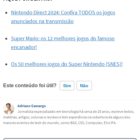
Nintendo Direct 2024: Confira TODOS os jogos
anunciados na transmissão
Super Mario: os 12 melhores jogos do famoso
encanador!
Os 50 melhores jogos do Super Nintendo (SNES)!
Este conteúdo foi útil?
Sim
Não
Este conteúdo contém informação incorreta
Adriano Camargo
Jornalista especializado em tecnologia há cerca de 20 anos, escreve textos,
matérias, artigos, colunas e reviews e tem experiência na cobertura de alguns dos
Este conteúdo não tem a informação que procuro
maiores eventos de tech do mundo, como BGS, CES, Computex, E3 e IFA.
Outro