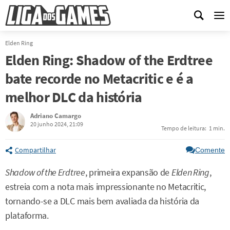
Me
Elden Ring
Elden Ring: Shadow of the Erdtree
bate recorde no Metacritic e é a
melhor DLC da história
Adriano Camargo
20 junho 2024, 21:09
Tempo de leitura:
1 min.
Compartilhar
Comente
Shadow of the Erdtree
, primeira expansão de
Elden Ring
,
estreia com a nota mais impressionante no Metacritic,
tornando-se a DLC mais bem avaliada da história da
plataforma.