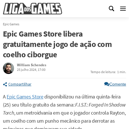
Me
Epic Games
Epic Games Store libera
gratuitamente jogo de ação com
coelho ciborgue
William Schendes
25 julho 2024, 17:00
Tempo de leitura:
1 min.
Compartilhar
Comente
A
Epic Games Store
disponibilizou na última quinta-feira
(25) seu título gratuito da semana:
F.I.S.T.: Forged In Shadow
Torch
, um metroidvania em que o jogador controla Rayton,
um coelho com um punho mecânico para derrotar as