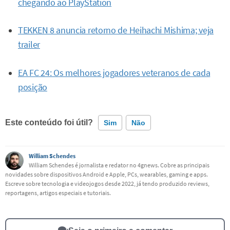
chegando ao PlayStation
TEKKEN 8 anuncia retorno de Heihachi Mishima; veja
trailer
EA FC 24: Os melhores jogadores veteranos de cada
posição
Este conteúdo foi útil?
Sim
Não
Este conteúdo contém informação incorreta
William Schendes
William Schendes é jornalista e redator no 4gnews. Cobre as principais
novidades sobre dispositivos Android e Apple, PCs, wearables, gaming e apps.
Este conteúdo não tem a informação que procuro
Escreve sobre tecnologia e videojogos desde 2022, já tendo produzido reviews,
reportagens, artigos especiais e tutoriais.
Outro