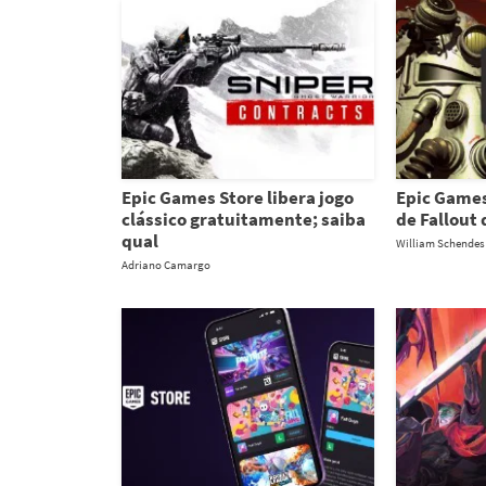
Epic Games Store libera jogo
Epic Games
clássico gratuitamente; saiba
de Fallout 
qual
William Schendes
Adriano Camargo