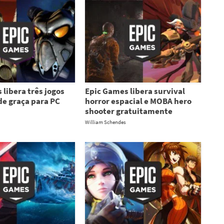
 libera três jogos
Epic Games libera survival
de graça para PC
horror espacial e MOBA hero
shooter gratuitamente
William Schendes