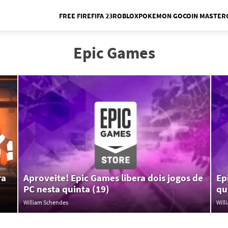
FREE FIRE
FIFA 23
ROBLOX
POKEMON GO
COIN MASTER
Me
Epic Games
ra
Aproveite! Epic Games libera dois jogos de
Ep
PC nesta quinta (19)
qu
William Schendes
Will