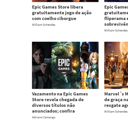
Epic Games Store libera
Epic Games
gratuitamente jogo de ação
gratuitame
com coelho ciborgue
fliperama e
sobrevivên
William Schendes
William Schendes
Vazamento na Epic Games
Marvel´s M
Store revela chegada de
de graça n
diversos títulos não
resgate ag
anunciados; confira
William Schendes
Adriano Camargo