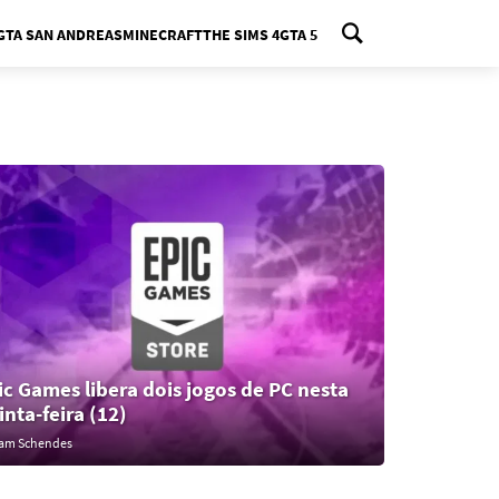
GTA SAN ANDREAS
MINECRAFT
THE SIMS 4
GTA 5
nu
ic Games libera dois jogos de PC nesta
inta-feira (12)
iam Schendes