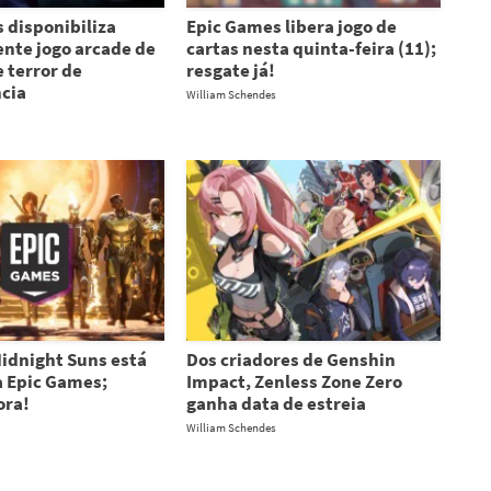
 disponibiliza
Epic Games libera jogo de
nte jogo arcade de
cartas nesta quinta-feira (11);
 terror de
resgate já!
cia
William Schendes
idnight Suns está
Dos criadores de Genshin
a Epic Games;
Impact, Zenless Zone Zero
ora!
ganha data de estreia
William Schendes