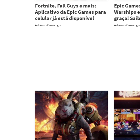
Fortnite, Fall Guys e mais:
Epic Games
Aplicativo da Epic Games para
Warships e
celular já está disponível
graça! Sai
Adriano Camargo
Adriano Camargo