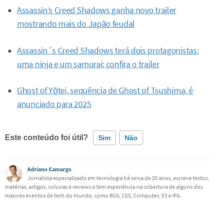
Assassin’s Creed Shadows ganha novo trailer
mostrando mais do Japão feudal
Assassin´s Creed Shadows terá dois protagonistas:
uma ninja e um samurai; confira o trailer
Ghost of Yōtei, sequência de Ghost of Tsushima, é
anunciado para 2025
Este conteúdo foi útil?
Sim
Não
Este conteúdo contém informação incorreta
Adriano Camargo
Jornalista especializado em tecnologia há cerca de 20 anos, escreve textos,
matérias, artigos, colunas e reviews e tem experiência na cobertura de alguns dos
Este conteúdo não tem a informação que procuro
maiores eventos de tech do mundo, como BGS, CES, Computex, E3 e IFA.
Outro