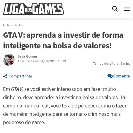
Me
GTA
GTA 5
GTA V: aprenda a investir de forma
inteligente na bolsa de valores!
Sara Gomes
Atualizado em 01/08/2018, 16:39
Tempo de leitura:
3 min.
Compartilhar
Comente
Em
GTA V
, se você estiver interessado em fazer muito
dinheiro, deve aprender a investir na bolsa de valores. Tal
como no mundo real, você terá de perceber como o fazer
de maneira inteligente para se tornar o criminoso mais
poderoso do game.