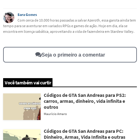
Este conteúdo contém informação incorreta
Sara Gomes
Com cerca de 10.000 horas passadas a salvar Azeroth, essa garota ainda tem
tempo para se aventurar em variados RPGs e games de ação. Hoje em dia, ela se
Este conteúdo não tem a informação que procuro
encontra em licença sabática, aproveitando a vida de fazendeira em Stardew Valley.
Outro
Seja o primeiro a comentar
Você também vai curtir
Códigos de GTA San Andreas para PS2:
carros, armas, dinheiro, vida infinita e
outros
Maurício Amaro
Códigos de GTA San Andreas para PC:
Dinheiro, Armas, Vida Infinita e outras