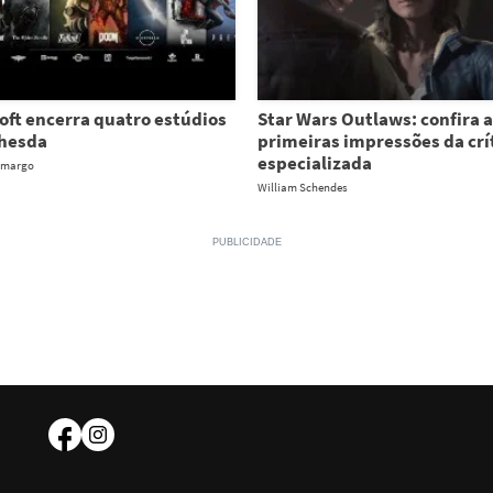
oft encerra quatro estúdios
Star Wars Outlaws: confira 
thesda
primeiras impressões da crí
especializada
amargo
William Schendes