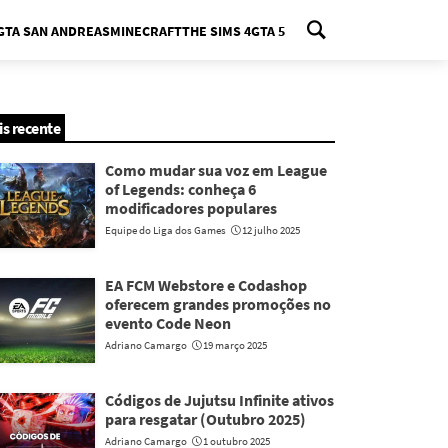
GTA SAN ANDREAS
MINECRAFT
THE SIMS 4
GTA 5
nu
is recente
Como mudar sua voz em League
of Legends: conheça 6
modificadores populares
Equipe do Liga dos Games
12 julho 2025
EA FCM Webstore e Codashop
oferecem grandes promoções no
evento Code Neon
Adriano Camargo
19 março 2025
Códigos de Jujutsu Infinite ativos
para resgatar (Outubro 2025)
Adriano Camargo
1 outubro 2025