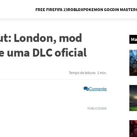
FREE FIRE
FIFA 23
ROBLOX
POKEMON GO
COIN MASTER
Me
out: London, mod
Ma
se uma DLC oficial
Tempo de leitura:
1 min.
Comente