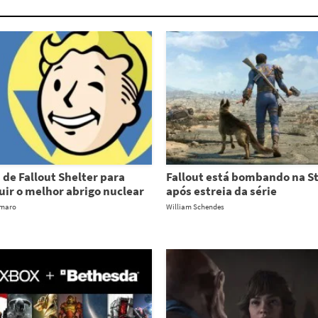
s de Fallout Shelter para
Fallout está bombando na 
uir o melhor abrigo nuclear
após estreia da série
Amaro
William Schendes