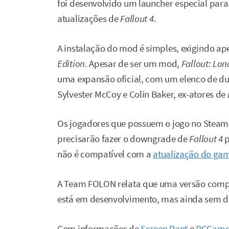
foi desenvolvido um launcher especial para
atualizações de
Fallout 4
.
A instalação do mod é simples, exigindo a
Edition
. Apesar de ser um mod,
Fallout: Lo
uma expansão oficial, com um elenco de d
Sylvester McCoy e Colin Baker, ex-atores de
Os jogadores que possuem o jogo no Ste
precisarão fazer o downgrade de
Fallout 4
p
não é compatível com a
atualização do gam
A Team FOLON relata que uma versão compa
está em desenvolvimento, mas ainda sem d
Com informações de
Screen Rant
e
PCGame