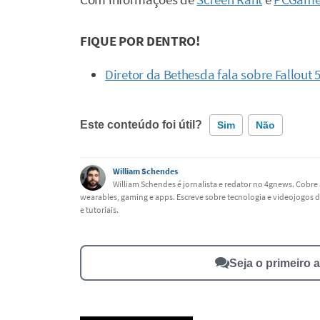
FIQUE POR DENTRO!
Diretor da Bethesda fala sobre Fallout 
Este conteúdo foi útil?
Sim
Não
Este conteúdo contém informação incorreta
William Schendes
William Schendes é jornalista e redator no 4gnews. Cobre 
wearables, gaming e apps. Escreve sobre tecnologia e videojogos d
Este conteúdo não tem a informação que procuro
e tutoriais.
Outro
Seja o primeiro 