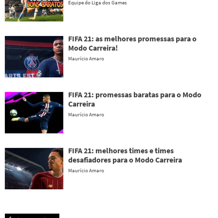
Equipe do Liga dos Games
FIFA 21: as melhores promessas para o
Modo Carreira!
Maurício Amaro
FIFA 21: promessas baratas para o Modo
Carreira
Maurício Amaro
FIFA 21: melhores times e times
desafiadores para o Modo Carreira
Maurício Amaro