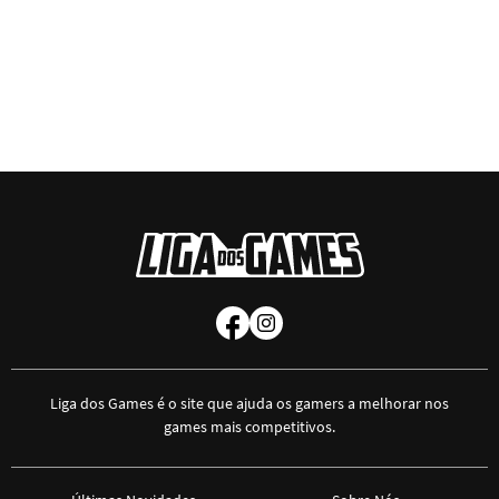
Liga dos Games é o site que ajuda os gamers a melhorar nos
games mais competitivos.