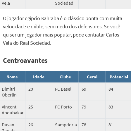
Vela
Sociedad
O jogador egípcio Kahraba é o clássico ponta com muita
velocidade e drible, sem medo dos defensores. Se você
quiser um jogador mais popular, pode contratar Carlos
Vela do Real Sociedad.
Centroavantes
Nome
Idade
Clube
Geral
Potencial
Dimitri
20
FC Basel
69
84
Oberlin
Vincent
25
FC Porto
79
83
Aboubakar
Duvan
26
Sampdoria
78
81
Zapata