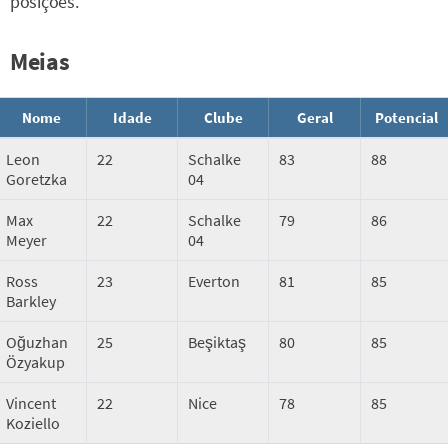
posições.
Meias
Nome
Idade
Clube
Geral
Potencial
Leon
22
Schalke
83
88
Goretzka
04
Max
22
Schalke
79
86
Meyer
04
Ross
23
Everton
81
85
Barkley
Oğuzhan
25
Beşiktaş
80
85
Özyakup
Vincent
22
Nice
78
85
Koziello