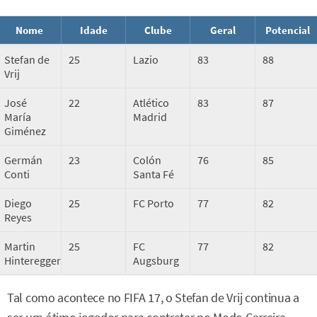
Nome
Idade
Clube
Geral
Potencial
Stefan de
25
Lazio
83
88
Vrij
José
22
Atlético
83
87
María
Madrid
Giménez
Germán
23
Colón
76
85
Conti
Santa Fé
Diego
25
FC Porto
77
82
Reyes
Martin
25
FC
77
82
Hinteregger
Augsburg
Tal como acontece no FIFA 17, o Stefan de Vrij continua a