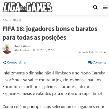
M
FIFA
FIFA 18
FIFA 18: jogadores bons e baratos
para todas as posições
André Alves
Atualizado em 12/10/2018, 21:56
Tempo de leitura:
3 min.
Compartilhar
Comente
Infelizmente o dinheiro não é ilimitado e no Modo Carreira
e você precisa saber contratar jogadores bons e baratos.
Encontre os melhores goleiros, atacantes, laterais,
zagueiros, meias e volantes para montar um super time!
Como critério principal, nós selecionamos jogadores entre