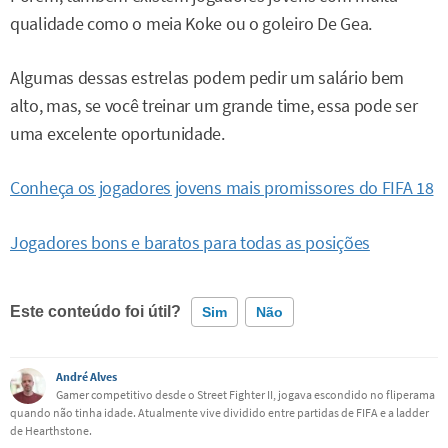
qualidade como o meia Koke ou o goleiro De Gea.
Algumas dessas estrelas podem pedir um salário bem
alto, mas, se você treinar um grande time, essa pode ser
uma excelente oportunidade.
Conheça os jogadores jovens mais promissores do FIFA 18
Jogadores bons e baratos para todas as posições
Este conteúdo foi útil?
Sim
Não
Este conteúdo contém informação incorreta
André Alves
Gamer competitivo desde o Street Fighter II, jogava escondido no fliperama
quando não tinha idade. Atualmente vive dividido entre partidas de FIFA e a ladder
Este conteúdo não tem a informação que procuro
de Hearthstone.