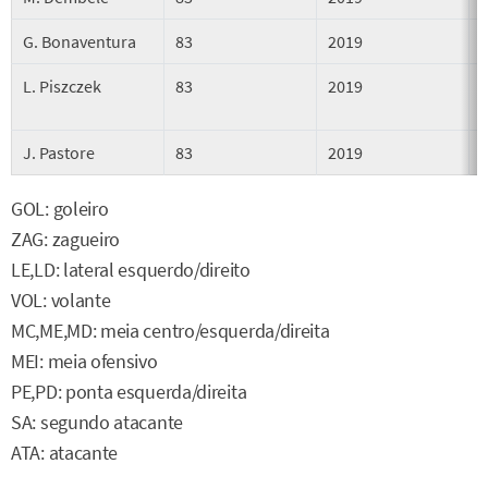
G. Bonaventura
83
2019
L. Piszczek
83
2019
J. Pastore
83
2019
GOL: goleiro
ZAG: zagueiro
LE,LD: lateral esquerdo/direito
VOL: volante
MC,ME,MD: meia centro/esquerda/direita
MEI: meia ofensivo
PE,PD: ponta esquerda/direita
SA: segundo atacante
ATA: atacante