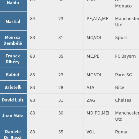
Naldo
Monaco
84
23
PE,ATA,ME
Mancheste
Martial
Utd
Moussa
83
31
MC,VOL
Spurs
Dembélé
Franck
83
35
ME,PE
FC Bayern
Ribéry
Rabiot
83
23
MC,VOL
Paris SG
Balotelli
83
28
ATA
Nice
David Luiz
83
31
ZAG
Chelsea
83
30
MD,PD,MEI
Mancheste
Juan Mata
Utd
Daniele
83
35
VOL
Roma
De Rossi