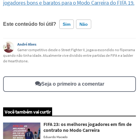
jogadores bons e baratos para o Modo Carreira do FIFA 19.
Este conteúdo foi útil?
Sim
Não
Este conteúdo contém informação incorreta
André Alves
Gamer competitivo desde o Street Fighter II, jogava escondido no fliperama
quando não tinha idade. Atualmente vive dividido entre partidas de FIFA e a ladder
Este conteúdo não tem a informação que procuro
de Hearthstone.
Outro
Seja o primeiro a comentar
Você também vai curtir
FIFA 23: os melhores jogadores em fim de
contrato no Modo Carreira
Eduardo Macedo