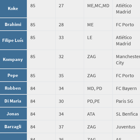
85
27
ME,MC,MD
Atlético
Koke
Madrid
Brahimi
85
28
ME
FC Porto
85
33
LE
Atlético
Filipe Luís
Madrid
85
32
ZAG
Mancheste
Kompany
City
Pepe
85
35
ZAG
FC Porto
Robben
84
34
MD, PD
FC Bayern
Di Maria
84
30
PD,PE
Paris SG
Jonas
84
34
ATA
SL Benfica
Barzagli
84
37
ZAG
Juventus
84
36
ZAG
AS