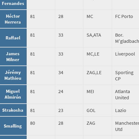
Fernandes
Héctor
81
28
MC
FC Porto
Herrera
81
33
SA,ATA
Bor.
Raffael
M'gladbac
James
81
33
MC,LE
Liverpool
Milner
Jérémy
81
34
ZAG,LE
Sporting
Mathieu
CP
Miguel
81
24
MEI
Atlanta
Almirón
United
Strakosha
81
23
GOL
Lazio
80
28
ZAG
Mancheste
Smalling
Utd