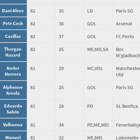
Dani Alves
82
35
LD
Paris SG
Petr Cech
82
36
GOL
Arsenal
Casillas
82
37
GOL
FC Porto
Thorgan
82
25
ME,MD,SA
Bor.
Hazard
M'gladbac
Ander
81
29
MC,VOL
Mancheste
Herrera
Utd
Alphonse
81
25
GOL
Paris SG
Areola
Eduardo
81
28
PD
SL Benfica
Salvio
Valbuena
81
34
PE,ME,MEI
Fenerbahç
Manuel
81
32
ME,MEI
Lokomotiv