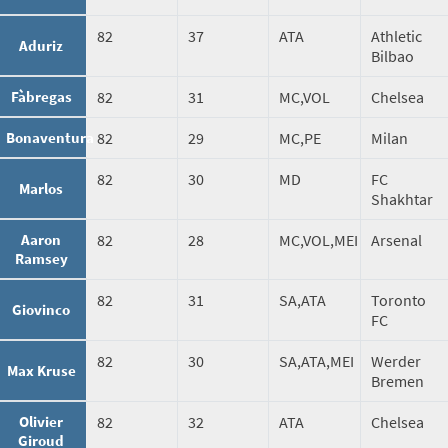
82
37
ATA
Athletic
Aduriz
Bilbao
Fàbregas
82
31
MC,VOL
Chelsea
Bonaventura
82
29
MC,PE
Milan
82
30
MD
FC
Marlos
Shakhtar
Aaron
82
28
MC,VOL,MEI
Arsenal
Ramsey
82
31
SA,ATA
Toronto
Giovinco
FC
82
30
SA,ATA,MEI
Werder
Max Kruse
Bremen
Olivier
82
32
ATA
Chelsea
Giroud