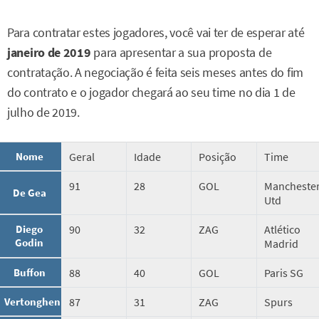
Para contratar estes jogadores, você vai ter de esperar até
janeiro de 2019
para apresentar a sua proposta de
contratação. A negociação é feita seis meses antes do fim
do contrato e o jogador chegará ao seu time no dia 1 de
julho de 2019.
Nome
Geral
Idade
Posição
Time
91
28
GOL
Mancheste
De Gea
Utd
Diego
90
32
ZAG
Atlético
Godin
Madrid
Buffon
88
40
GOL
Paris SG
Vertonghen
87
31
ZAG
Spurs