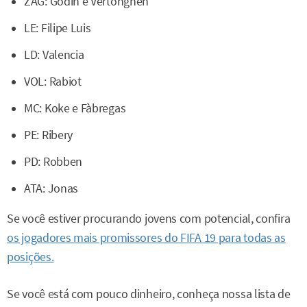
ZAG: Godin e Vertonghen
LE: Filipe Luis
LD: Valencia
VOL: Rabiot
MC: Koke e Fàbregas
PE: Ribery
PD: Robben
ATA: Jonas
Se você estiver procurando jovens com potencial, confira
os jogadores mais promissores do FIFA 19 para todas as
posições.
Se você está com pouco dinheiro, conheça nossa lista de