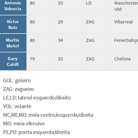
Antonio
80
33
LD
Mancheste
Valencia
Utd
Víctor
80
29
ZAG
Villarreal
Ruiz
Martin
80
34
ZAG
Fenerbahç
Skrtel
Gary
79
33
ZAG
Chelsea
Cahill
GOL: goleiro
ZAG: zagueiro
LE,LD: lateral esquerdo/direito
VOL: volante
MC,ME,MD: meia centro/esquerda/direita
MEI: meia ofensivo
PE,PD: ponta esquerda/direita