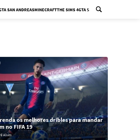
GTA SAN ANDREAS
MINECRAFT
THE SIMS 4
GTA 5
nu
renda os melhores dribles para mandar
m no FIFA 19
é Alves