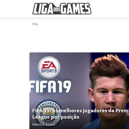
Fifa
FIFA 19: os melhores jogadores da Prem
League por posição
Maurício Amaro