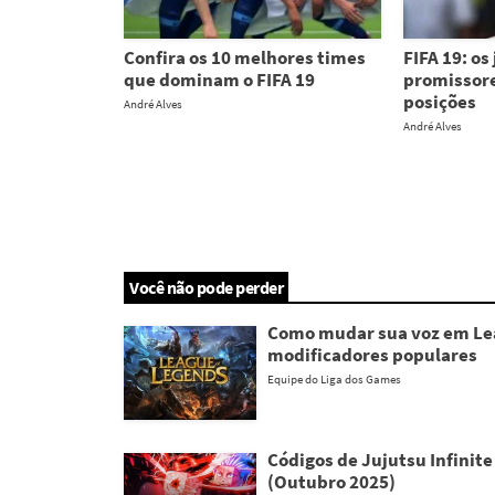
Confira os 10 melhores times
FIFA 19: os
que dominam o FIFA 19
promissore
posições
André Alves
André Alves
Você não pode perder
Como mudar sua voz em Lea
modificadores populares
Equipe do Liga dos Games
Códigos de Jujutsu Infinite
(Outubro 2025)