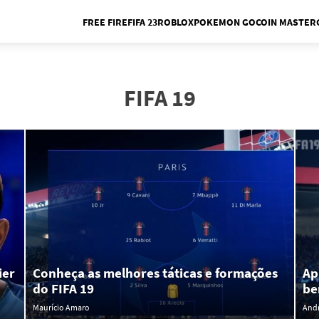
FREE FIRE
FIFA 23
ROBLOX
POKEMON GO
COIN MASTER
Me
FIFA 19
ier
Conheça as melhores táticas e formações
Ap
do FIFA 19
be
Maurício Amaro
Andr