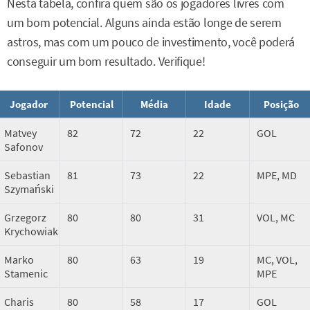
Nesta tabela, confira quem são os jogadores livres com
um bom potencial. Alguns ainda estão longe de serem
astros, mas com um pouco de investimento, você poderá
conseguir um bom resultado. Verifique!
Jogador
Potencial
Média
Idade
Posição
Matvey
82
72
22
GOL
Safonov
Sebastian
81
73
22
MPE, MD
Szymański
Grzegorz
80
80
31
VOL, MC
Krychowiak
Marko
80
63
19
MC, VOL,
Stamenic
MPE
Charis
80
58
17
GOL