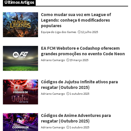
Últimos Artigos
Como mudar sua voz em League of
Legends: conheça 6 modificadores
populares
Equipe do Liga dos Games
12 julho 2025
EA FCM Webstore e Codashop oferecem
grandes promoções no evento Code Neon
Adriano Camargo
19 março 2025
Códigos de Jujutsu Infinite ativos para
resgatar (Outubro 2025)
Adriano Camargo
1 outubro 2025
Códigos de Anime Adventures para
resgatar (Outubro 2025)
Adriano Camargo
1 outubro 2025