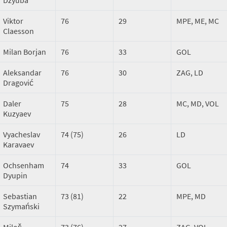
Dzyuba
Viktor
76
29
MPE, ME, MC
Claesson
Milan Borjan
76
33
GOL
Aleksandar
76
30
ZAG, LD
Dragović
Daler
75
28
MC, MD, VOL
Kuzyaev
Vyacheslav
74 (75)
26
LD
Karavaev
Ochsenham
74
33
GOL
Dyupin
Sebastian
73 (81)
22
MPE, MD
Szymański