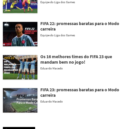
Equipe do Liga dos Games
FIFA 22: promessas baratas para o Modo
carreira
Equipe do Liga dos Games
Os 16 melhores times do FIFA 23 que
mandam bem no jogo!
Eduardo Macedo
FIFA 23: promessas baratas para o Modo
carreira
Eduardo Macedo