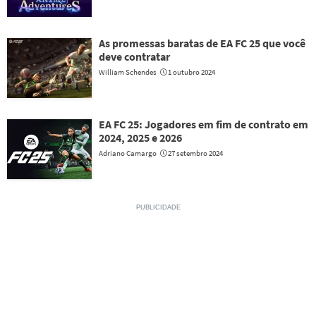
As promessas baratas de EA FC 25 que você
deve contratar
William Schendes
1 outubro 2024
EA FC 25: Jogadores em fim de contrato em
2024, 2025 e 2026
Adriano Camargo
27 setembro 2024