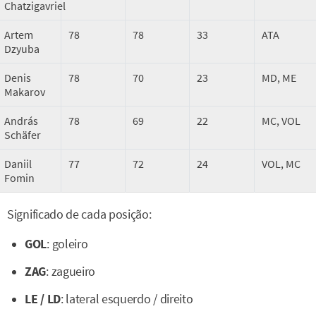
Chatzigavriel
Artem
78
78
33
ATA
Dzyuba
Denis
78
70
23
MD, ME
Makarov
András
78
69
22
MC, VOL
Schäfer
Daniil
77
72
24
VOL, MC
Fomin
Significado de cada posição:
GOL
: goleiro
ZAG
: zagueiro
LE / LD
: lateral esquerdo / direito