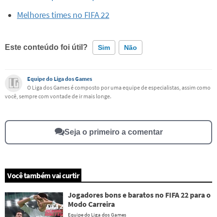
Melhores times no FIFA 22
Este conteúdo foi útil?
Sim
Não
Este conteúdo contém informação incorreta
Equipe do Liga dos Games
O Liga dos Games é composto por uma equipe de especialistas, assim como
você, sempre com vontade de ir mais longe.
Este conteúdo não tem a informação que procuro
Outro
Seja o primeiro a comentar
Você também vai curtir
Jogadores bons e baratos no FIFA 22 para o
Modo Carreira
Equipe do Liga dos Games