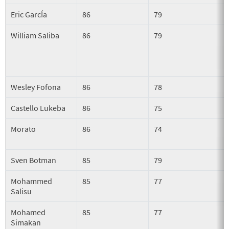
Eric GarcÍa
86
79
William Saliba
86
79
Wesley Fofona
86
78
Castello Lukeba
86
75
Morato
86
74
Sven Botman
85
79
Mohammed
85
77
Salisu
Mohamed
85
77
Simakan