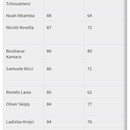
Tchouameni
Noah Mbamba
88
64
Nicolò Rovella
87
72
Boubacar
86
80
Kamara
Samuele Ricci
86
71
Roméo Lavia
85
62
Oliver Skipp
84
77
Ladislav Krejci
84
76