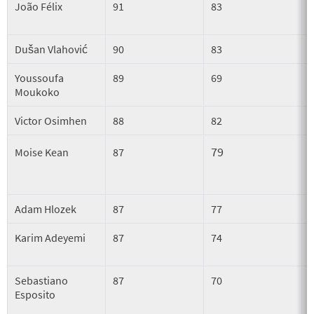
João Félix
91
83
Dušan Vlahović
90
83
Youssoufa
89
69
Moukoko
Victor Osimhen
88
82
79
Moise Kean
87
Adam Hlozek
87
77
Karim Adeyemi
87
74
Sebastiano
87
70
Esposito