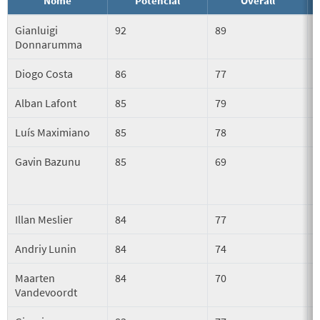
Nome
Potencial
Overall
Gianluigi
92
89
Donnarumma
Diogo Costa
86
77
Alban Lafont
85
79
Luís Maximiano
85
78
Gavin Bazunu
85
69
Illan Meslier
84
77
Andriy Lunin
84
74
Maarten
84
70
Vandevoordt