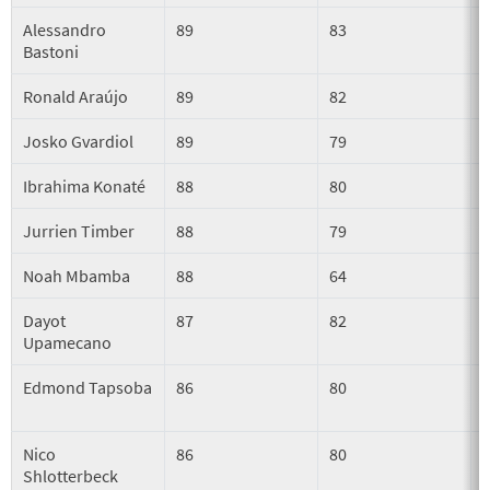
Alessandro
89
83
Bastoni
Ronald Araújo
89
82
Josko Gvardiol
89
79
Ibrahima Konaté
88
80
Jurrien Timber
88
79
Noah Mbamba
88
64
Dayot
87
82
Upamecano
Edmond Tapsoba
86
80
Nico
86
80
Shlotterbeck