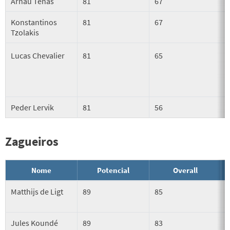
Arnau Tenas
81
67
Konstantinos
81
67
Tzolakis
Lucas Chevalier
81
65
Peder Lervik
81
56
Zagueiros
Nome
Potencial
Overall
Matthijs de Ligt
89
85
Jules Koundé
89
83