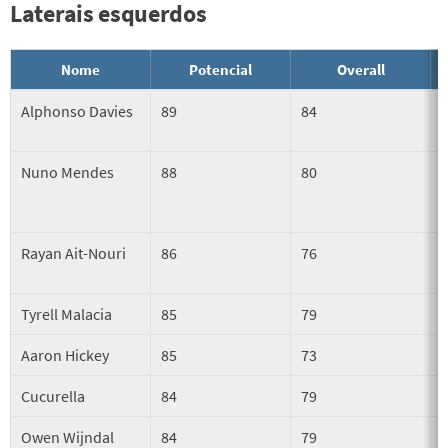
Laterais esquerdos
Nome
Potencial
Overall
Alphonso Davies
89
84
Nuno Mendes
88
80
Rayan Ait-Nouri
86
76
Tyrell Malacia
85
79
Aaron Hickey
85
73
Cucurella
84
79
Owen Wijndal
84
79