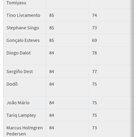
Tomiyasu
Tino Livramento
85
74
Stephane Singo
85
73
Gonçalo Esteves
85
69
Diogo Dalot
84
78
Sergiño Dest
84
77
Dodô
84
75
João Mário
84
75
Tariq Lamptey
84
75
Marcus Holmgren
84
73
Pedersen