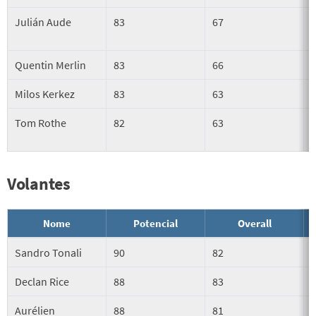
Julián Aude
83
67
Quentin Merlin
83
66
Milos Kerkez
83
63
Tom Rothe
82
63
Volantes
Nome
Potencial
Overall
Sandro Tonali
90
82
Declan Rice
88
83
Aurélien
88
81