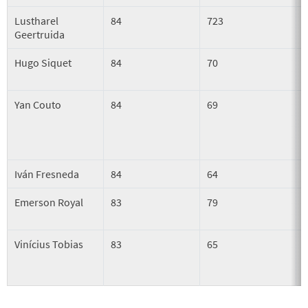
Lustharel
84
723
Geertruida
Hugo Siquet
84
70
Yan Couto
84
69
Iván Fresneda
84
64
Emerson Royal
83
79
Vinícius Tobias
83
65