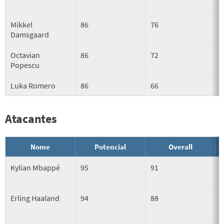
Mikkel
86
76
Damsgaard
Octavian
86
72
Popescu
Luka Romero
86
66
Atacantes
Nome
Potencial
Overall
Kylian Mbappé
95
91
Erling Haaland
94
88