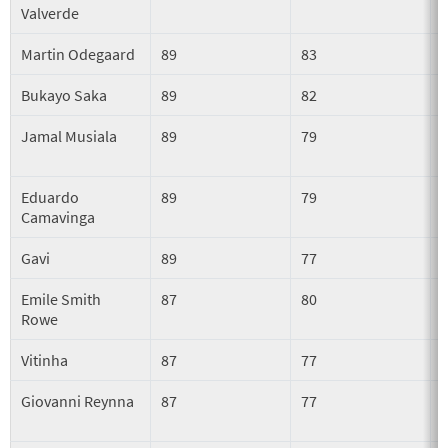
Valverde
Martin Odegaard
89
83
Bukayo Saka
89
82
Jamal Musiala
89
79
Eduardo
89
79
Camavinga
Gavi
89
77
Emile Smith
87
80
Rowe
Vitinha
87
77
Giovanni Reynna
87
77