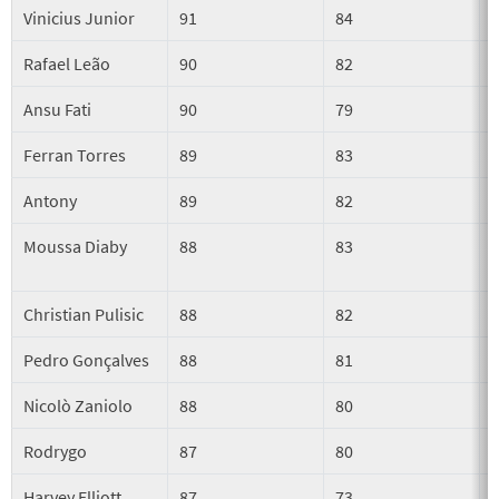
Vinicius Junior
91
84
Rafael Leão
90
82
Ansu Fati
90
79
Ferran Torres
89
83
Antony
89
82
Moussa Diaby
88
83
Christian Pulisic
88
82
Pedro Gonçalves
88
81
Nicolò Zaniolo
88
80
Rodrygo
87
80
Harvey Elliott
87
73