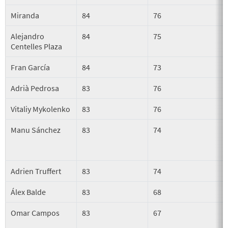
Miranda
84
76
Alejandro
84
75
Centelles Plaza
Fran García
84
73
Adrià Pedrosa
83
76
Vitaliy Mykolenko
83
76
Manu Sánchez
83
74
Adrien Truffert
83
74
Álex Balde
83
68
Omar Campos
83
67