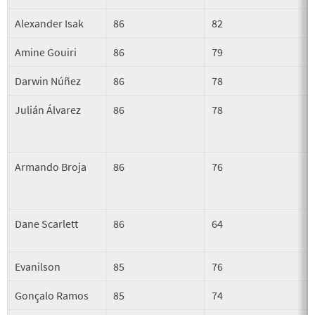
Alexander Isak
86
82
Amine Gouiri
86
79
Darwin Núñez
86
78
Julián Álvarez
86
78
Armando Broja
86
76
Dane Scarlett
86
64
Evanilson
85
76
Gonçalo Ramos
85
74