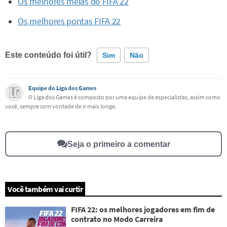
Os melhores meias do FIFA 22
Os melhores pontas FIFA 22
Este conteúdo foi útil?
Sim
Não
Este conteúdo contém informação incorreta
Equipe do Liga dos Games
O Liga dos Games é composto por uma equipe de especialistas, assim como
você, sempre com vontade de ir mais longe.
Este conteúdo não tem a informação que procuro
Outro
Seja o primeiro a comentar
Você também vai curtir
FIFA 22: os melhores jogadores em fim de
contrato no Modo Carreira