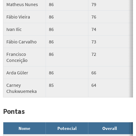
Matheus Nunes
86
79
Fábio Vieira
86
76
Ivan Ilic
86
74
Fábio Carvalho
86
73
Francisco
86
72
Conceição
Arda Güler
86
66
Carney
85
64
Chukwuemeka
Pontas
Nome
Potencial
Overall