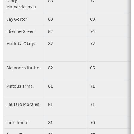
Giorgi
83
77
Mamardashvili
Jay Gorter
83
69
Etienne Green
82
74
Maduka Okoye
82
72
Alejandro Iturbe
82
65
Matous Trmal
81
71
Lautaro Morales
81
71
Luíz Júnior
81
70