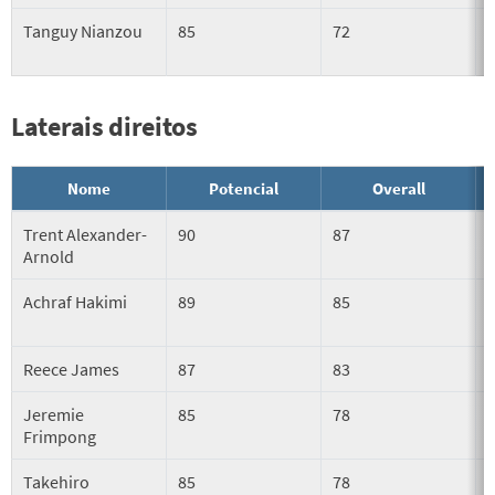
Tanguy Nianzou
85
72
Laterais direitos
Nome
Potencial
Overall
Trent Alexander-
90
87
Arnold
Achraf Hakimi
89
85
Reece James
87
83
Jeremie
85
78
Frimpong
Takehiro
85
78