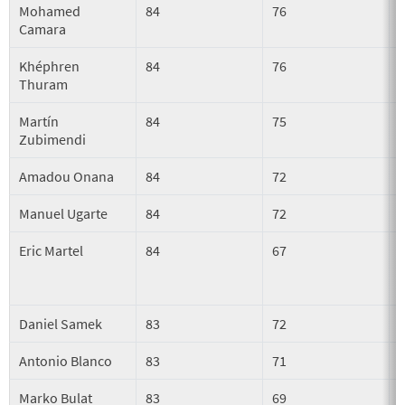
Mohamed
84
76
Camara
Khéphren
84
76
Thuram
Martín
84
75
Zubimendi
Amadou Onana
84
72
Manuel Ugarte
84
72
Eric Martel
84
67
Daniel Samek
83
72
Antonio Blanco
83
71
Marko Bulat
83
69