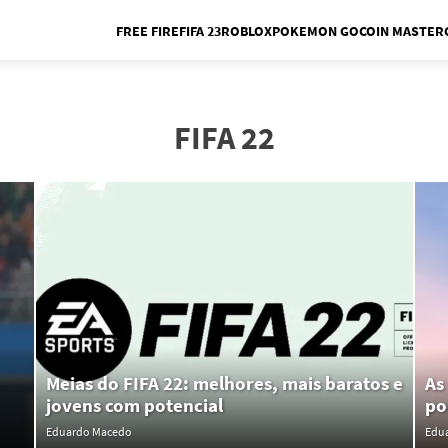
FREE FIRE
FIFA 23
ROBLOX
POKEMON GO
COIN MASTER
Me
FIFA 22
Meias do FIFA 22: melhores, mais baratos e
As
jovens com potencial
po
Eduardo Macedo
Edu