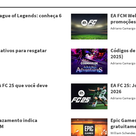
gue of Legends: conheça 6
EA FCM Web
promoções
Adriano Camargo
 ativos para resgatar
Códigos de
2025)
Adriano Camargo
 FC 25 que você deve
EA FC 25: 
2026
Adriano Camargo
Vazamento indica
Epic Games
AM
gratuitame
William Schendes