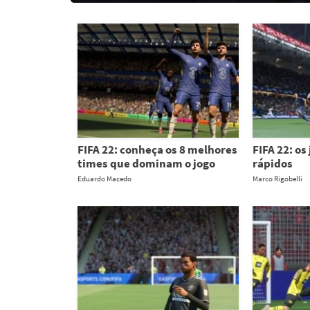
FIFA 22: conheça os 8 melhores
FIFA 22: os
times que dominam o jogo
rápidos
Eduardo Macedo
Marco Rigobelli