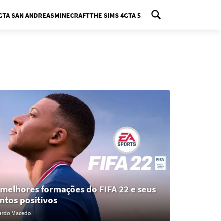
GTA SAN ANDREAS
MINECRAFT
THE SIMS 4
GTA 5
nu
 melhores formações do FIFA 22 e seus
ntos positivos
ardo Macedo