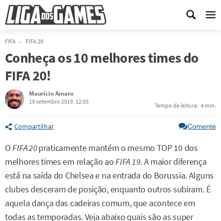
Me
FIFA
FIFA 20
Conheça os 10 melhores times do
FIFA 20!
Maurício Amaro
19 setembro 2019, 12:05
Tempo de leitura:
4 min.
Compartilhar
Comente
O
FIFA 20
praticamente mantém o mesmo TOP 10 dos
melhores times em relação ao
FIFA 19
. A maior diferença
está na saída do Chelsea e na entrada do Borussia. Alguns
clubes desceram de posição, enquanto outros subiram. É
aquela dança das cadeiras comum, que acontece em
todas as temporadas. Veja abaixo quais são as super