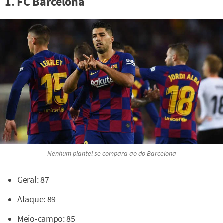
1. FC Barcelona
Nenhum plantel se compara ao do Barcelona
Geral: 87
Ataque: 89
Meio-campo: 85