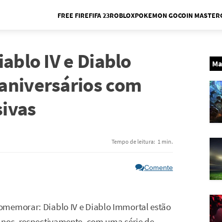
FREE FIRE
FIFA 23
ROBLOX
POKEMON GO
COIN MASTER
Me
ablo IV e Diablo
Ma
aniversários com
ivas
Tempo de leitura:
1 min.
Comente
omemorar: Diablo IV e Diablo Immortal estão
anos, respectivamente, com uma série de