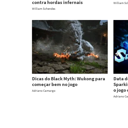
contra hordas infernais
William S
William Schendes
Dicas do Black Myth: Wukong para
Data d
começar bem no jogo
Sparki
o jogo
Adriano Camargo
Adriano C