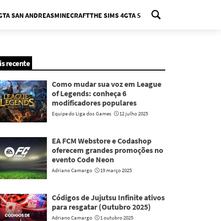
GTA SAN ANDREAS
MINECRAFT
THE SIMS 4
GTA 5
nu
is recente
Como mudar sua voz em League
of Legends: conheça 6
modificadores populares
Equipe do Liga dos Games
12 julho 2025
EA FCM Webstore e Codashop
oferecem grandes promoções no
evento Code Neon
Adriano Camargo
19 março 2025
Códigos de Jujutsu Infinite ativos
para resgatar (Outubro 2025)
Adriano Camargo
1 outubro 2025