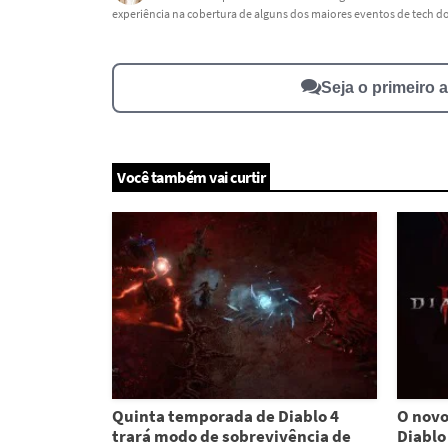
experiência na cobertura de alguns dos maiores eventos de tech 
Este conteúdo não tem a informação que procuro
Outro
Seja o primeiro 
Você também vai curtir
Quinta temporada de Diablo 4
O novo
trará modo de sobrevivência de
Diablo