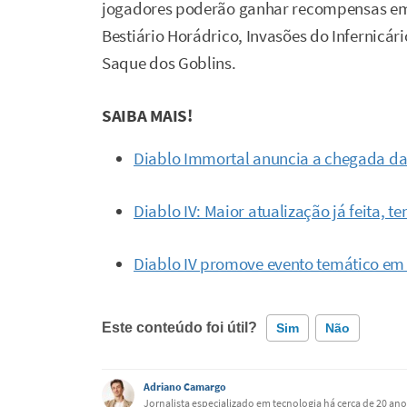
jogadores poderão ganhar recompensas em
Bestiário Horádrico, Invasões do Infernicár
Saque dos Goblins.
SAIBA MAIS!
Diablo Immortal anuncia a chegada da 
Diablo IV: Maior atualização já feita,
Diablo IV promove evento temático e
Este conteúdo foi útil?
Sim
Não
Este conteúdo contém informação incorreta
Adriano Camargo
Jornalista especializado em tecnologia há cerca de 20 anos