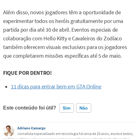
Além disso, novos jogadores têm a oportunidade de
experimentar todos os heróis gratuitamente por uma
partida por dia até 30 de abril. Eventos especiais de
colaboração com Hello Kitty e Cavaleiros do Zodíaco
também oferecem visuais exclusivos para os jogadores
que completarem missões específicas até 5 de maio.
FIQUE POR DENTRO!
11 dicas para entrar bem em GTA Online
Este conteúdo foi útil?
Sim
Não
Este conteúdo contém informação incorreta
Adriano Camargo
Jornalista especializado em tecnologia há cerca de 20 anos, escreve textos,