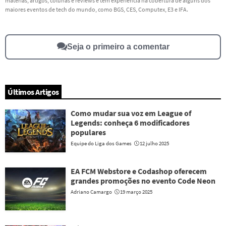
matérias, artigos, colunas e reviews e tem experiência na cobertura de alguns dos
Este conteúdo não tem a informação que procuro
maiores eventos de tech do mundo, como BGS, CES, Computex, E3 e IFA.
Outro
Seja o primeiro a comentar
Últimos Artigos
Como mudar sua voz em League of
Legends: conheça 6 modificadores
populares
Equipe do Liga dos Games
12 julho 2025
EA FCM Webstore e Codashop oferecem
grandes promoções no evento Code Neon
Adriano Camargo
19 março 2025