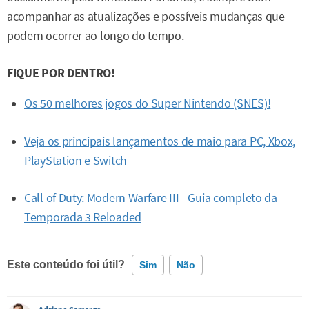
acompanhar as atualizações e possíveis mudanças que
podem ocorrer ao longo do tempo.
FIQUE POR DENTRO!
Os 50 melhores jogos do Super Nintendo (SNES)!
Veja os principais lançamentos de maio para PC, Xbox,
PlayStation e Switch
Call of Duty: Modern Warfare III - Guia completo da
Temporada 3 Reloaded
Este conteúdo foi útil?
Sim
Não
Este conteúdo contém informação incorreta