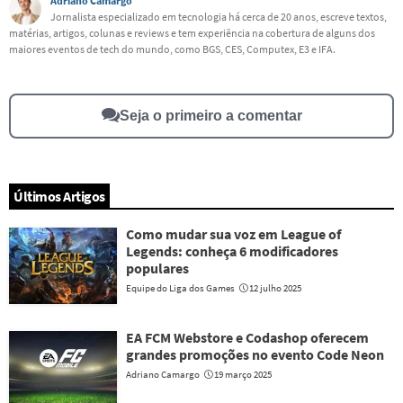
Adriano Camargo
Jornalista especializado em tecnologia há cerca de 20 anos, escreve textos,
matérias, artigos, colunas e reviews e tem experiência na cobertura de alguns dos
Este conteúdo não tem a informação que procuro
maiores eventos de tech do mundo, como BGS, CES, Computex, E3 e IFA.
Outro
Seja o primeiro a comentar
Últimos Artigos
Como mudar sua voz em League of
Legends: conheça 6 modificadores
populares
Equipe do Liga dos Games
12 julho 2025
EA FCM Webstore e Codashop oferecem
grandes promoções no evento Code Neon
Adriano Camargo
19 março 2025