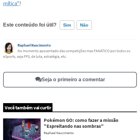
mítica"
!
Este conteúdo foi útil?
Sim
Não
Este conteúdo contém informação incorreta
Raphael Nascimento
No momento aposentado das competições mas FANÁTICO por todos os
eSports, seja FPS, de luta, estratégia, etc.
Este conteúdo não tem a informação que procuro
Outro
Seja o primeiro a comentar
Você também vai curtir
Pokémon GO: como fazer a missão
"Espreitando nas sombras"
Raphael Nascimento