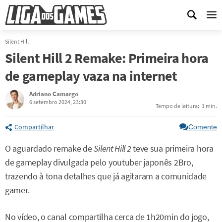
Me
Silent Hill
Silent Hill 2 Remake: Primeira hora
de gameplay vaza na internet
Adriano Camargo
6 setembro 2024, 23:30
Tempo de leitura:
1 min.
Compartilhar
Comente
O aguardado remake de
Silent Hill 2
teve sua primeira hora
de gameplay divulgada pelo youtuber japonês 2Bro,
trazendo à tona detalhes que já agitaram a comunidade
gamer.
No vídeo, o canal compartilha cerca de 1h20min do jogo,