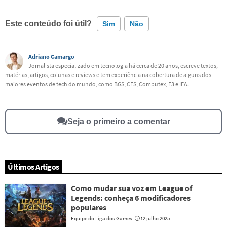
Este conteúdo foi útil?
Sim
Não
Este conteúdo contém informação incorreta
Adriano Camargo
Jornalista especializado em tecnologia há cerca de 20 anos, escreve textos,
matérias, artigos, colunas e reviews e tem experiência na cobertura de alguns dos
Este conteúdo não tem a informação que procuro
maiores eventos de tech do mundo, como BGS, CES, Computex, E3 e IFA.
Outro
Seja o primeiro a comentar
Últimos Artigos
Como mudar sua voz em League of
Legends: conheça 6 modificadores
populares
Equipe do Liga dos Games
12 julho 2025