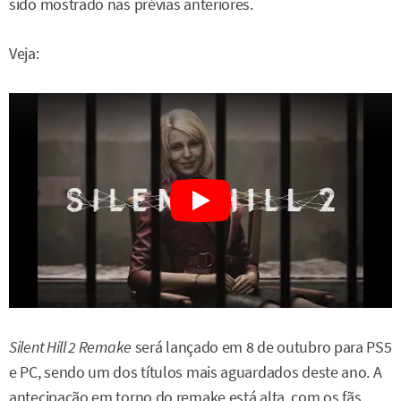
sido mostrado nas prévias anteriores.
Veja:
Silent Hill 2 Remake
será lançado em 8 de outubro para PS5
e PC, sendo um dos títulos mais aguardados deste ano. A
antecipação em torno do remake está alta, com os fãs