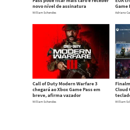
Pass pode ficar mais caro e receber
EUA cr
novo nível de assinatura
Game 
William Schendes
Adriano C
Call of Duty Modern Warfare 3
Finalm
chegará ao Xbox Game Pass em
Cloud 
breve, afirma vazador
teclad
William Schendes
William S