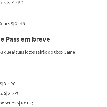
ies S| X e PC
eries S| X e PC
e Pass em breve
lou que alguns jogos sairão do Xbox Game
| X e PC;
s S| X e PC;
 Series S| X e PC;