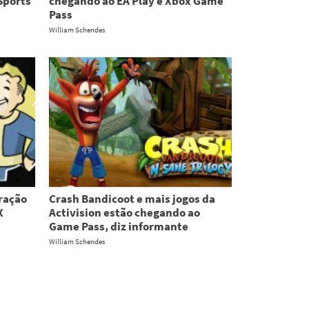
Sports
chegando ao EA Play e Xbox Game
Pass
William Schendes
eração
Crash Bandicoot e mais jogos da
X
Activision estão chegando ao
Game Pass, diz informante
William Schendes