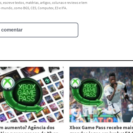
, escreve textos, matérias, artigos, colunas e reviews e tem
do mundo, como BGS, CES, Computex, E3 e IFA.
a comentar
m aumento? Agência dos
Xbox Game Pass recebe mais