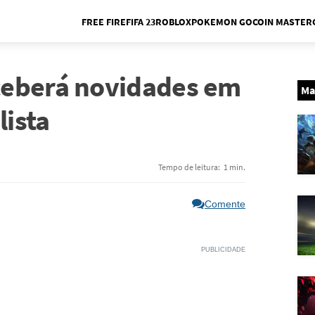
FREE FIRE
FIFA 23
ROBLOX
POKEMON GO
COIN MASTER
Me
ceberá novidades em
Ma
lista
Tempo de leitura:
1 min.
Comente