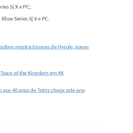
ies S| X e PC;
Xbox Series S| X e PC.
 Wisdom mostra biomas de Hyrule, novas
 Tears of the Kingdom em 4K
 aos 40 anos de Tetris chega este ano