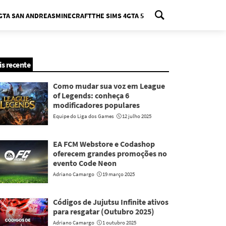
GTA SAN ANDREAS
MINECRAFT
THE SIMS 4
GTA 5
nu
is recente
Como mudar sua voz em League
of Legends: conheça 6
modificadores populares
Equipe do Liga dos Games
12 julho 2025
EA FCM Webstore e Codashop
oferecem grandes promoções no
evento Code Neon
Adriano Camargo
19 março 2025
Códigos de Jujutsu Infinite ativos
para resgatar (Outubro 2025)
Adriano Camargo
1 outubro 2025