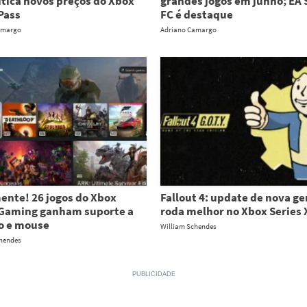
itica novos preços do Xbox
grandes jogos em junho; EA 
Pass
FC é destaque
amargo
Adriano Camargo
ente! 26 jogos do Xbox
Fallout 4: update de nova g
Gaming ganham suporte a
roda melhor no Xbox Series 
o e mouse
William Schendes
chendes