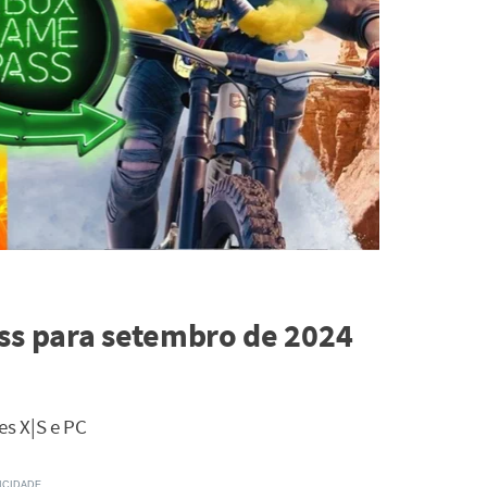
s para setembro de 2024
es X|S e PC