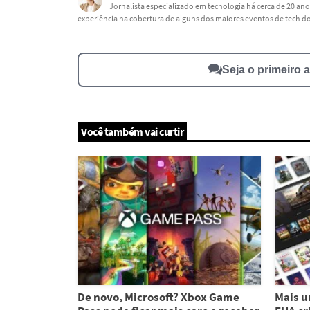
Jornalista especializado em tecnologia há cerca de 20 anos
experiência na cobertura de alguns dos maiores eventos de tech 
Este conteúdo não tem a informação que procuro
Outro
Seja o primeiro 
Você também vai curtir
De novo, Microsoft? Xbox Game
Mais u