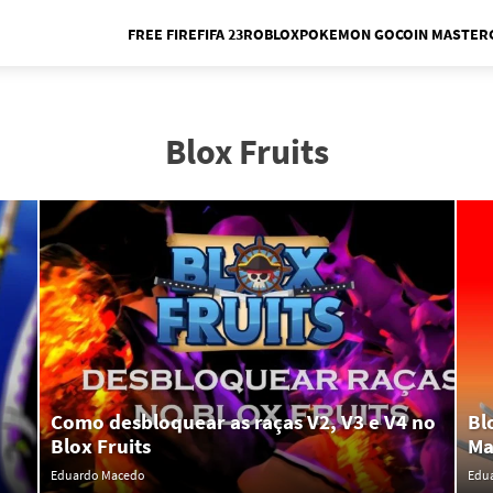
FREE FIRE
FIFA 23
ROBLOX
POKEMON GO
COIN MASTER
Me
Blox Fruits
Como desbloquear as raças V2, V3 e V4 no
Bl
Blox Fruits
Ma
Eduardo Macedo
Edu