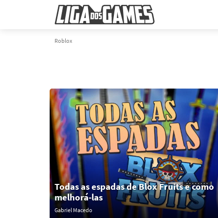
Roblox
Todas as espadas de Blox Fruits e como
melhorá-las
Gabriel Macedo