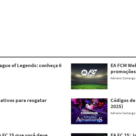
gue of Legends: conheça 6
EA FCM Web
promoções
Adriano Camargo
 ativos para resgatar
Códigos de
2025)
Adriano Camargo
 FC 25 que você deve
EA FC 25: 