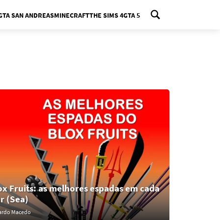
GTA SAN ANDREAS
MINECRAFT
THE SIMS 4
GTA 5
nu
ox Fruits: as melhores espadas em cada
r (Sea)
ardo Macedo