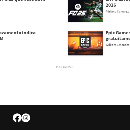
2026
Adriano Camargo
Vazamento indica
Epic Games
AM
gratuitame
William Schendes