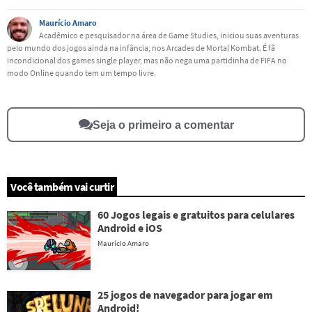
Este conteúdo contém informação incorreta
Maurício Amaro
Acadêmico e pesquisador na área de Game Studies, iniciou suas aventuras
pelo mundo dos jogos ainda na infância, nos Arcades de Mortal Kombat. É fã
Este conteúdo não tem a informação que procuro
incondicional dos games single player, mas não nega uma partidinha de FIFA no
modo Online quando tem um tempo livre.
Outro
Seja o primeiro a comentar
Você também vai curtir
60 Jogos legais e gratuitos para celulares
Android e iOS
Maurício Amaro
25 jogos de navegador para jogar em
Android!