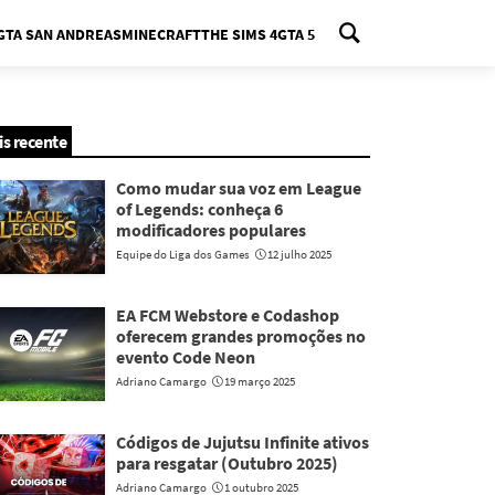
GTA SAN ANDREAS
MINECRAFT
THE SIMS 4
GTA 5
nu
is recente
Como mudar sua voz em League
of Legends: conheça 6
modificadores populares
Equipe do Liga dos Games
12 julho 2025
EA FCM Webstore e Codashop
oferecem grandes promoções no
evento Code Neon
Adriano Camargo
19 março 2025
Códigos de Jujutsu Infinite ativos
para resgatar (Outubro 2025)
Adriano Camargo
1 outubro 2025