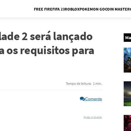
FREE FIRE
FIFA 23
ROBLOX
POKEMON GO
COIN MASTER
Me
lade 2 será lançado
Ma
a os requisitos para
Tempo de leitura:
1 min.
Comente