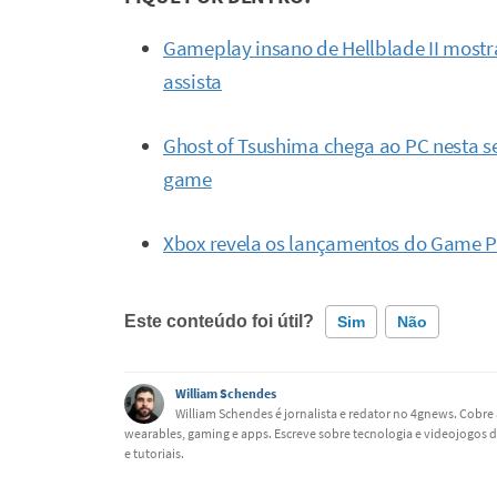
Gameplay insano de Hellblade II mostr
assista
Ghost of Tsushima chega ao PC nesta se
game
Xbox revela os lançamentos do Game P
Este conteúdo foi útil?
Sim
Não
Este conteúdo contém informação incorreta
William Schendes
William Schendes é jornalista e redator no 4gnews. Cobre 
wearables, gaming e apps. Escreve sobre tecnologia e videojogos d
Este conteúdo não tem a informação que procuro
e tutoriais.
Outro