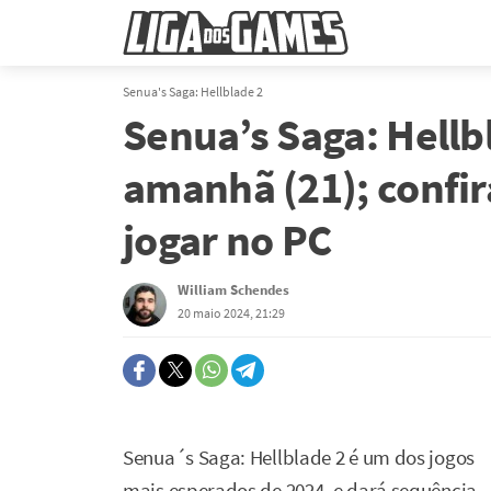
Senua's Saga: Hellblade 2
Senua’s Saga: Hellb
amanhã (21); confir
jogar no PC
William Schendes
20 maio 2024, 21:29
Senua´s Saga: Hellblade 2 é um dos jogos
mais esperados de 2024, e dará sequência