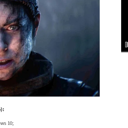
):
ows 10;