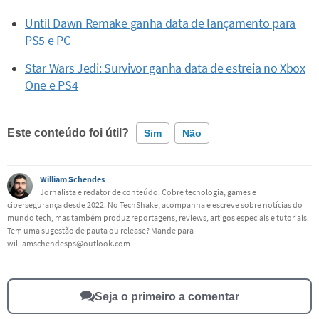
Until Dawn Remake ganha data de lançamento para
PS5 e PC
Star Wars Jedi: Survivor ganha data de estreia no Xbox
One e PS4
Este conteúdo foi útil?
Sim
Não
Este conteúdo contém informação incorreta
William Schendes
Jornalista e redator de conteúdo. Cobre tecnologia, games e
cibersegurança desde 2022. No TechShake, acompanha e escreve sobre notícias do
Este conteúdo não tem a informação que procuro
mundo tech, mas também produz reportagens, reviews, artigos especiais e tutoriais.
Tem uma sugestão de pauta ou release? Mande para
Outro
williamschendesps@outlook.com
Seja o primeiro a comentar