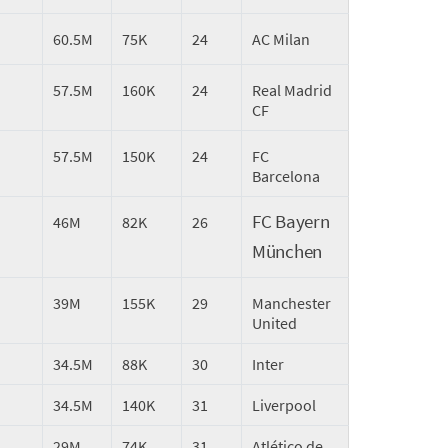
60.5M
75K
24
AC Milan
57.5M
160K
24
Real Madrid
CF
57.5M
150K
24
FC
Barcelona
FC Bayern
46M
82K
26
München
39M
155K
29
Manchester
United
34.5M
88K
30
Inter
34.5M
140K
31
Liverpool
29M
74K
31
Atlético de