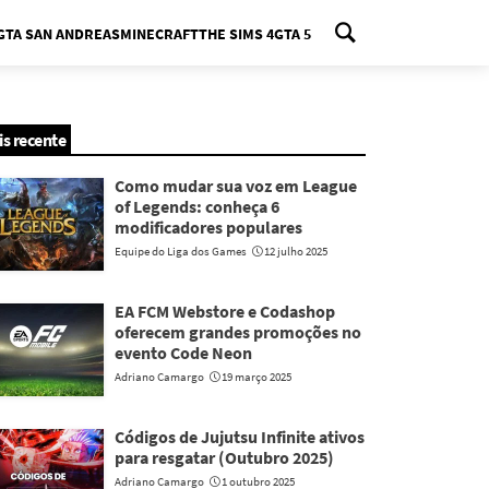
GTA SAN ANDREAS
MINECRAFT
THE SIMS 4
GTA 5
nu
is recente
Como mudar sua voz em League
of Legends: conheça 6
modificadores populares
Equipe do Liga dos Games
12 julho 2025
EA FCM Webstore e Codashop
oferecem grandes promoções no
evento Code Neon
Adriano Camargo
19 março 2025
Códigos de Jujutsu Infinite ativos
para resgatar (Outubro 2025)
Adriano Camargo
1 outubro 2025