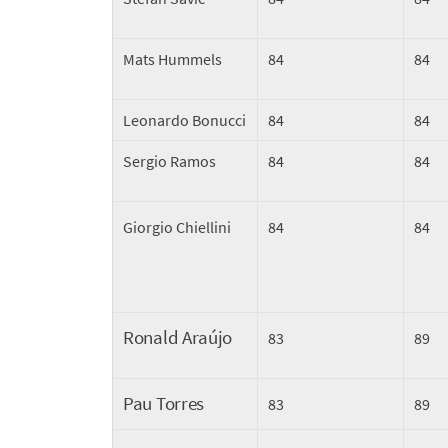
Mats Hummels
84
84
Leonardo Bonucci
84
84
Sergio Ramos
84
84
Giorgio Chiellini
84
84
Ronald Araújo
83
89
Pau Torres
83
89