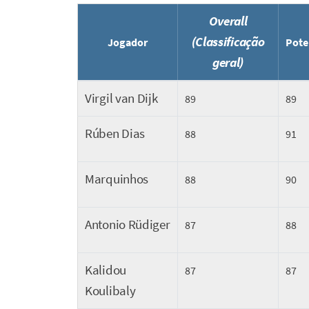
Overall
(Classificação
Jogador
Pote
geral)
Virgil van Dijk
89
89
Rúben Dias
88
91
Marquinhos
88
90
Antonio Rüdiger
87
88
Kalidou
87
87
Koulibaly