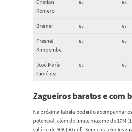
Cristian
83
88
Romero
Bremer
83
87
Presnel
83
86
Kimpembe
José María
83
85
Giménez
Zagueiros baratos e com 
Na próxima tabela poderão acompanhar os
potencial, além do limite máximo de 10M (
salário de 50K (50 mil). Sendo excelentes z