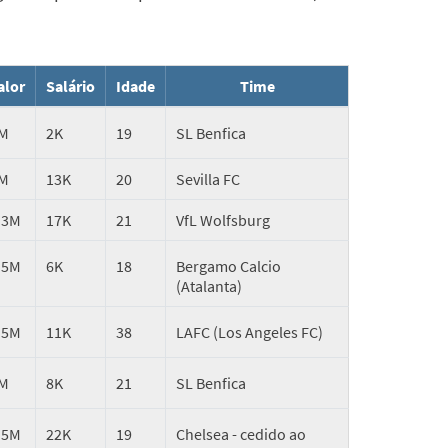
alor
Salário
Idade
Time
M
2K
19
SL Benfica
M
13K
20
Sevilla FC
.3M
17K
21
VfL Wolfsburg
.5M
6K
18
Bergamo Calcio
(Atalanta)
.5M
11K
38
LAFC (Los Angeles FC)
M
8K
21
SL Benfica
.5M
22K
19
Chelsea - cedido ao