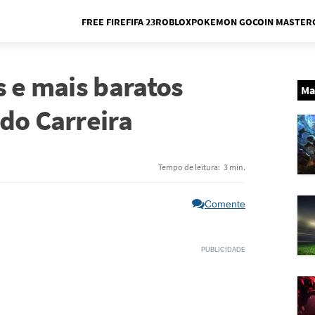
FREE FIRE
FIFA 23
ROBLOX
POKEMON GO
COIN MASTER
Me
s e mais baratos
Ma
do Carreira
Tempo de leitura:
3 min.
Comente