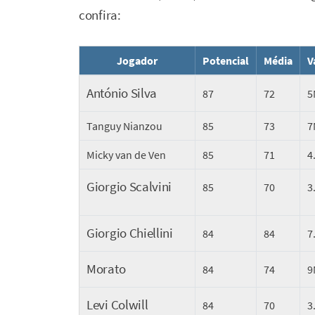
confira:
Jogador
Potencial
Média
V
António Silva
87
72
5
Tanguy Nianzou
85
73
7
Micky van de Ven
85
71
4
Giorgio Scalvini
85
70
3
Giorgio Chiellini
84
84
7
Morato
84
74
9
Levi Colwill
84
70
3