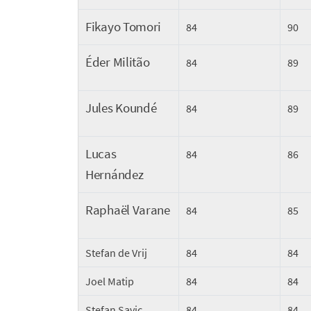
Fikayo Tomori
84
90
Éder Militão
84
89
Jules Koundé
84
89
Lucas
84
86
Hernández
Raphaël Varane
84
85
Stefan de Vrij
84
84
Joel Matip
84
84
Stefan Savic
84
84