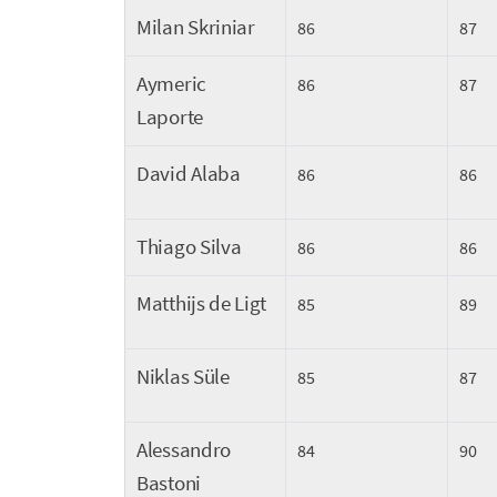
Milan Skriniar
86
87
Aymeric
86
87
Laporte
David Alaba
86
86
Thiago Silva
86
86
Matthijs de Ligt
85
89
Niklas Süle
85
87
Alessandro
84
90
Bastoni