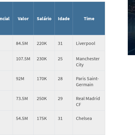
ncial
Valor
Salário
Idade
Time
84.5M
220K
31
Liverpool
107.5M
230K
25
Manchester
City
92M
170K
28
Paris Saint-
Germain
73.5M
250K
29
Real Madrid
CF
54.5M
175K
31
Chelsea