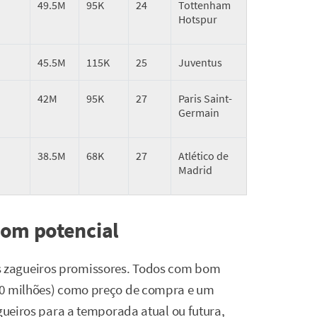
49.5M
95K
24
Tottenham
Hotspur
45.5M
115K
25
Juventus
42M
95K
27
Paris Saint-
Germain
38.5M
68K
27
Atlético de
Madrid
bom potencial
 zagueiros promissores. Todos com bom
10 milhões) como preço de compra e um
agueiros para a temporada atual ou futura,