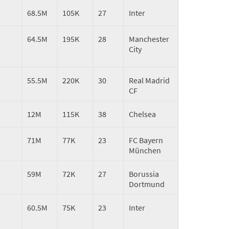
68.5M
105K
27
Inter
64.5M
195K
28
Manchester
City
55.5M
220K
30
Real Madrid
CF
12M
115K
38
Chelsea
71M
77K
23
FC Bayern
München
59M
72K
27
Borussia
Dortmund
60.5M
75K
23
Inter