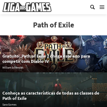
Me
Path of Exile
Gratuito: Path of Exile 2 chega este ano para
competir com Diablo IV
William Schendes
Conheça as características de todas as classes de
Path of Exile
Sara Gomes