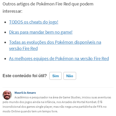
Outros artigos de Pokémon Fire Red que podem
interessar:
TODOS os cheats do jogo!
Dicas para mandar bem no game!
Todas as evoluções dos Pokémon disponíveis na
versão Fire Red
As melhores equipes de Pokémon na versão Fire Red
Este conteúdo foi útil?
Sim
Não
Este conteúdo contém informação incorreta
Maurício Amaro
Acadêmico e pesquisador na área de Game Studies, iniciou suas aventuras
pelo mundo dos jogos ainda na infância, nos Arcades de Mortal Kombat. É fã
Este conteúdo não tem a informação que procuro
incondicional dos games single player, mas não nega uma partidinha de FIFA no
modo Online quando tem um tempo livre.
Outro