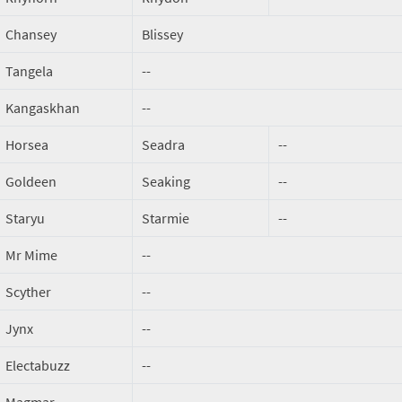
Chansey
Blissey
Tangela
--
Kangaskhan
--
Horsea
Seadra
--
Goldeen
Seaking
--
Staryu
Starmie
--
Mr Mime
--
Scyther
--
Jynx
--
Electabuzz
--