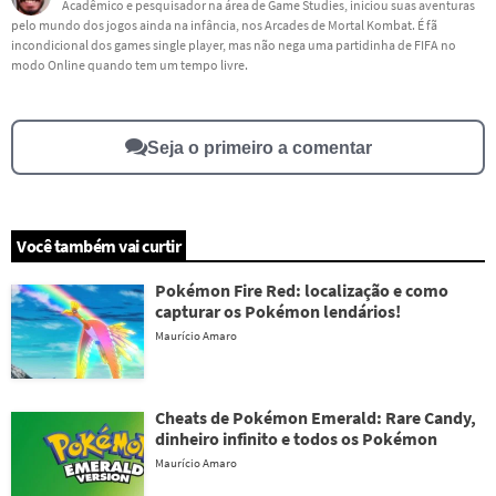
Acadêmico e pesquisador na área de Game Studies, iniciou suas aventuras
pelo mundo dos jogos ainda na infância, nos Arcades de Mortal Kombat. É fã
Este conteúdo não tem a informação que procuro
incondicional dos games single player, mas não nega uma partidinha de FIFA no
modo Online quando tem um tempo livre.
Outro
Seja o primeiro a comentar
Você também vai curtir
Pokémon Fire Red: localização e como
capturar os Pokémon lendários!
Maurício Amaro
Cheats de Pokémon Emerald: Rare Candy,
dinheiro infinito e todos os Pokémon
Maurício Amaro