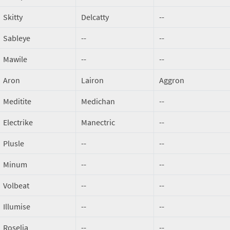
Skitty
Delcatty
--
Sableye
--
--
Mawile
--
--
Aron
Lairon
Aggron
Meditite
Medichan
--
Electrike
Manectric
--
Plusle
--
--
Minum
--
--
Volbeat
--
--
Illumise
--
--
Roselia
--
--