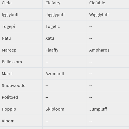
Clefa
Clefairy
Clefable
Igglybuff
Jigglypuff
Wigglytuff
Togepi
Togetic
--
Natu
Xatu
--
Mareep
Flaaffy
Ampharos
Bellossom
--
--
Marill
Azumarill
--
Sudowoodo
--
--
Politoed
--
--
Hoppip
Skiploom
Jumpluff
Aipom
--
--