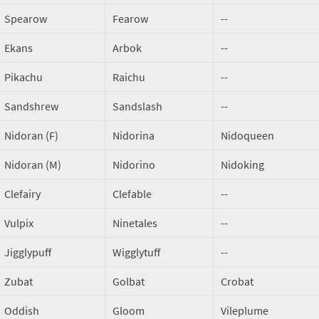
Spearow
Fearow
--
Ekans
Arbok
--
Pikachu
Raichu
--
Sandshrew
Sandslash
--
Nidoran (F)
Nidorina
Nidoqueen
Nidoran (M)
Nidorino
Nidoking
Clefairy
Clefable
--
Vulpix
Ninetales
--
Jigglypuff
Wigglytuff
--
Zubat
Golbat
Crobat
Oddish
Gloom
Vileplume