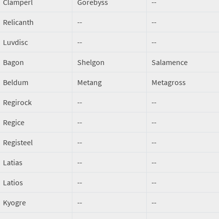
Clamperl
Gorebyss
--
Relicanth
--
--
Luvdisc
--
--
Bagon
Shelgon
Salamence
Beldum
Metang
Metagross
Regirock
--
--
Regice
--
--
Registeel
--
--
Latias
--
--
Latios
--
--
Kyogre
--
--