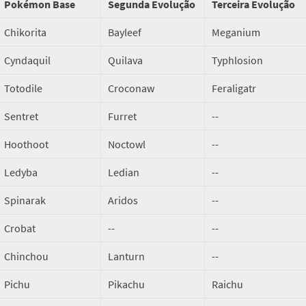
Pokémon Base
Segunda Evolução
Terceira Evolução
Chikorita
Bayleef
Meganium
Cyndaquil
Quilava
Typhlosion
Totodile
Croconaw
Feraligatr
Sentret
Furret
--
Hoothoot
Noctowl
--
Ledyba
Ledian
--
Spinarak
Aridos
--
Crobat
--
--
Chinchou
Lanturn
--
Pichu
Pikachu
Raichu