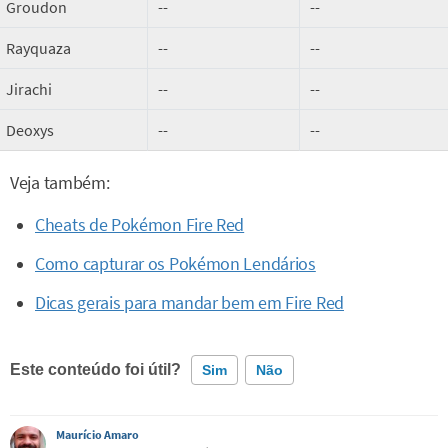
Groudon
--
--
Rayquaza
--
--
Jirachi
--
--
Deoxys
--
--
Veja também:
Cheats de Pokémon Fire Red
Como capturar os Pokémon Lendários
Dicas gerais para mandar bem em Fire Red
Este conteúdo foi útil?
Sim
Não
Este conteúdo contém informação incorreta
Maurício Amaro