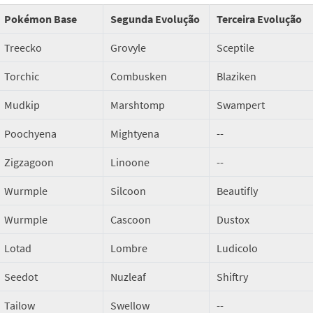
Pokémon Base
Segunda Evolução
Terceira Evolução
Treecko
Grovyle
Sceptile
Torchic
Combusken
Blaziken
Mudkip
Marshtomp
Swampert
Poochyena
Mightyena
--
Zigzagoon
Linoone
--
Wurmple
Silcoon
Beautifly
Wurmple
Cascoon
Dustox
Lotad
Lombre
Ludicolo
Seedot
Nuzleaf
Shiftry
Tailow
Swellow
--