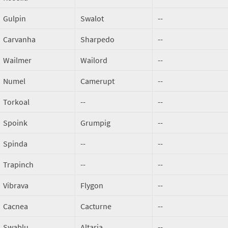
Gulpin
Swalot
--
Carvanha
Sharpedo
--
Wailmer
Wailord
--
Numel
Camerupt
--
Torkoal
--
--
Spoink
Grumpig
--
Spinda
--
--
Trapinch
--
--
Vibrava
Flygon
--
Cacnea
Cacturne
--
Swablu
Altaria
--