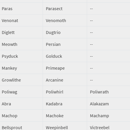
Paras
Parasect
--
Venonat
Venomoth
--
Diglett
Dugtrio
--
Meowth
Persian
--
Psyduck
Golduck
--
Mankey
Primeape
--
Growlithe
Arcanine
--
Poliwag
Poliwhirl
Poliwrath
Abra
Kadabra
Alakazam
Machop
Machoke
Machamp
Bellsprout
Weepinbell
Victreebel