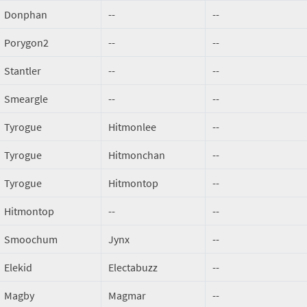
Donphan
--
--
Porygon2
--
--
Stantler
--
--
Smeargle
--
--
Tyrogue
Hitmonlee
--
Tyrogue
Hitmonchan
--
Tyrogue
Hitmontop
--
Hitmontop
--
--
Smoochum
Jynx
--
Elekid
Electabuzz
--
Magby
Magmar
--