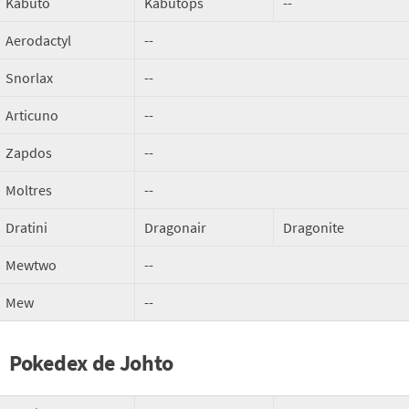
Kabuto
Kabutops
--
Aerodactyl
--
Snorlax
--
Articuno
--
Zapdos
--
Moltres
--
Dratini
Dragonair
Dragonite
Mewtwo
--
Mew
--
Pokedex de Johto