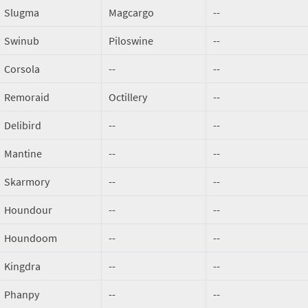
Slugma
Magcargo
--
Swinub
Piloswine
--
Corsola
--
--
Remoraid
Octillery
--
Delibird
--
--
Mantine
--
--
Skarmory
--
--
Houndour
--
--
Houndoom
--
--
Kingdra
--
--
Phanpy
--
--