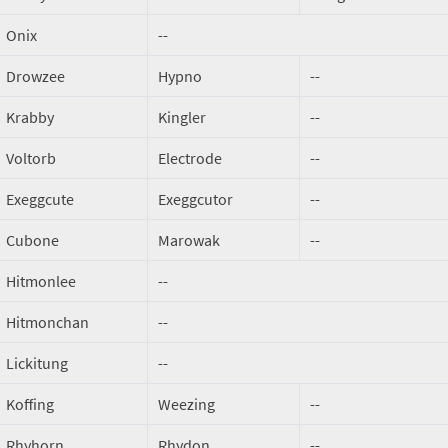
Onix
--
Drowzee
Hypno
--
Krabby
Kingler
--
Voltorb
Electrode
--
Exeggcute
Exeggcutor
--
Cubone
Marowak
--
Hitmonlee
--
Hitmonchan
--
Lickitung
--
Koffing
Weezing
--
Rhyhorn
Rhydon
--