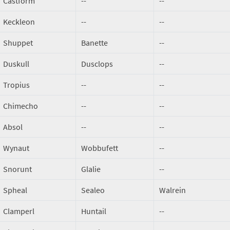
Castform
--
--
Keckleon
--
--
Shuppet
Banette
--
Duskull
Dusclops
--
Tropius
--
--
Chimecho
--
--
Absol
--
--
Wynaut
Wobbufett
--
Snorunt
Glalie
--
Spheal
Sealeo
Walrein
Clamperl
Huntail
--