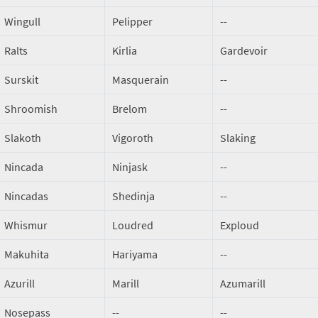
Wingull
Pelipper
--
Ralts
Kirlia
Gardevoir
Surskit
Masquerain
--
Shroomish
Brelom
--
Slakoth
Vigoroth
Slaking
Nincada
Ninjask
--
Nincadas
Shedinja
--
Whismur
Loudred
Exploud
Makuhita
Hariyama
--
Azurill
Marill
Azumarill
Nosepass
--
--