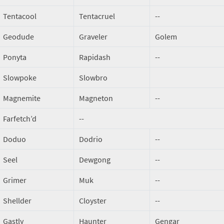
Tentacool
Tentacruel
--
Geodude
Graveler
Golem
Ponyta
Rapidash
--
Slowpoke
Slowbro
Magnemite
Magneton
--
Farfetch’d
--
Doduo
Dodrio
--
Seel
Dewgong
--
Grimer
Muk
--
Shellder
Cloyster
--
Gastly
Haunter
Gengar