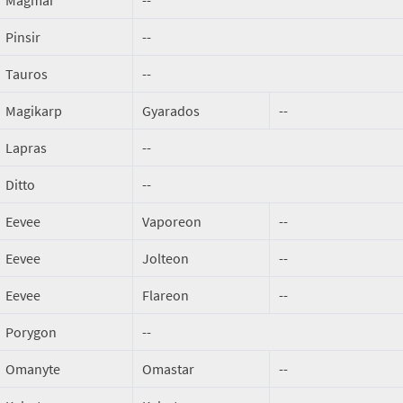
Magmar
--
Pinsir
--
Tauros
--
Magikarp
Gyarados
--
Lapras
--
Ditto
--
Eevee
Vaporeon
--
Eevee
Jolteon
--
Eevee
Flareon
--
Porygon
--
Omanyte
Omastar
--