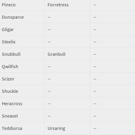
Pineco
Forretress
--
Dunsparce
--
--
Gligar
--
--
Steelix
--
--
Snubbull
Granbull
--
Qwilfish
--
--
Scizor
--
--
Shuckle
--
--
Heracross
--
--
Sneasel
--
--
Teddiursa
Ursaring
--