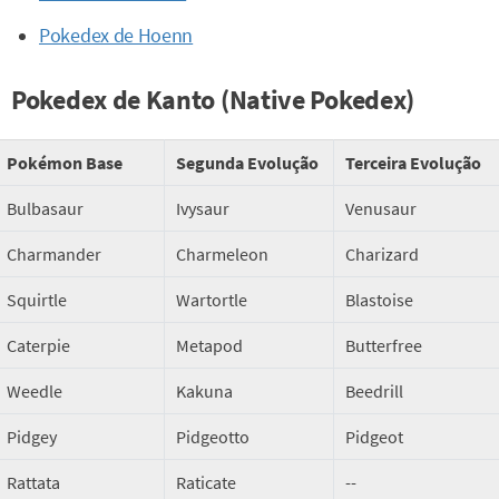
Pokedex de Hoenn
Pokedex de Kanto (Native Pokedex)
Pokémon Base
Segunda Evolução
Terceira Evolução
Bulbasaur
Ivysaur
Venusaur
Charmander
Charmeleon
Charizard
Squirtle
Wartortle
Blastoise
Caterpie
Metapod
Butterfree
Weedle
Kakuna
Beedrill
Pidgey
Pidgeotto
Pidgeot
Rattata
Raticate
--