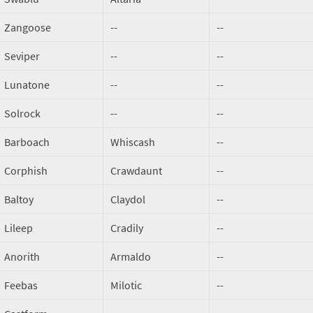
Zangoose
--
--
Seviper
--
--
Lunatone
--
--
Solrock
--
--
Barboach
Whiscash
--
Corphish
Crawdaunt
--
Baltoy
Claydol
--
Lileep
Cradily
--
Anorith
Armaldo
--
Feebas
Milotic
--