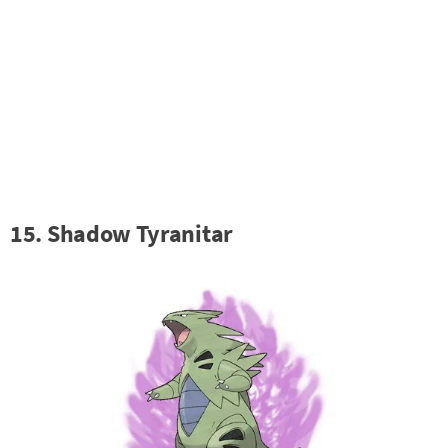
15. Shadow Tyranitar