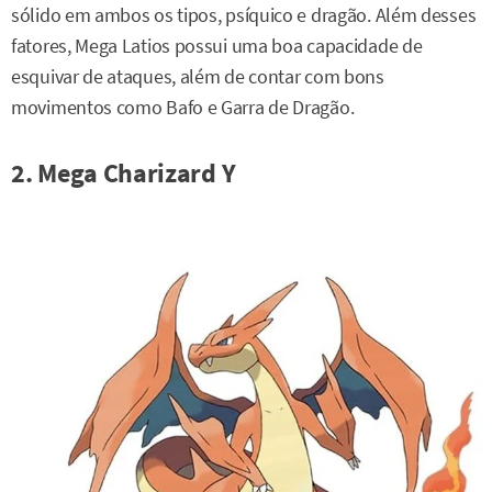
sólido em ambos os tipos, psíquico e dragão. Além desses
fatores, Mega Latios possui uma boa capacidade de
esquivar de ataques, além de contar com bons
movimentos como Bafo e Garra de Dragão.
2. Mega Charizard Y