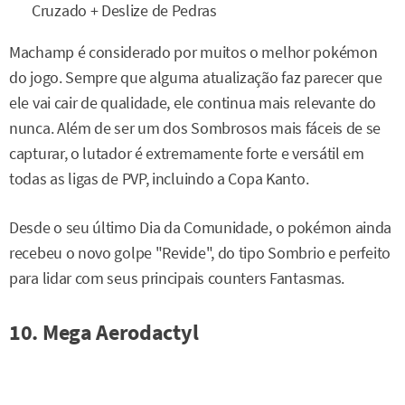
Cruzado + Deslize de Pedras
Machamp é considerado por muitos o melhor pokémon
do jogo. Sempre que alguma atualização faz parecer que
ele vai cair de qualidade, ele continua mais relevante do
nunca. Além de ser um dos Sombrosos mais fáceis de se
capturar, o lutador é extremamente forte e versátil em
todas as ligas de PVP, incluindo a Copa Kanto.
Desde o seu último Dia da Comunidade, o pokémon ainda
recebeu o novo golpe "Revide", do tipo Sombrio e perfeito
para lidar com seus principais counters Fantasmas.
10. Mega Aerodactyl