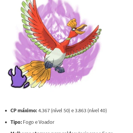
CP máximo:
4.367 (nível 50) e 3.863 (nível 40)
Tipo:
Fogo e Voador