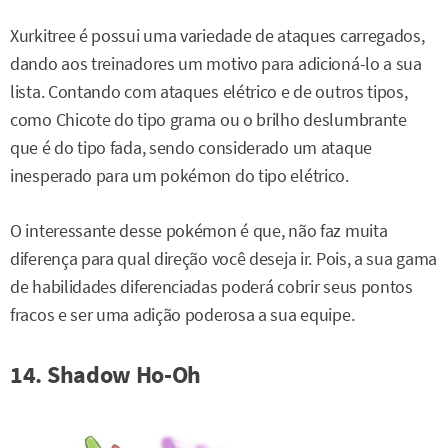
Xurkitree é possui uma variedade de ataques carregados,
dando aos treinadores um motivo para adicioná-lo a sua
lista. Contando com ataques elétrico e de outros tipos,
como Chicote do tipo grama ou o brilho deslumbrante
que é do tipo fada, sendo considerado um ataque
inesperado para um pokémon do tipo elétrico.
O interessante desse pokémon é que, não faz muita
diferença para qual direção você deseja ir. Pois, a sua gama
de habilidades diferenciadas poderá cobrir seus pontos
fracos e ser uma adição poderosa a sua equipe.
14. Shadow Ho-Oh