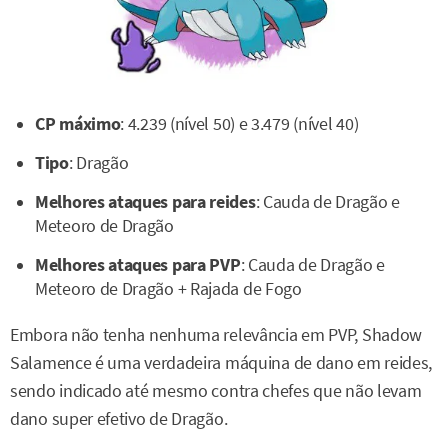
CP máximo
: 4.239 (nível 50) e 3.479 (nível 40)
Tipo
: Dragão
Melhores ataques para reides
: Cauda de Dragão e
Meteoro de Dragão
Melhores ataques para PVP
: Cauda de Dragão e
Meteoro de Dragão + Rajada de Fogo
Embora não tenha nenhuma relevância em PVP, Shadow
Salamence é uma verdadeira máquina de dano em reides,
sendo indicado até mesmo contra chefes que não levam
dano super efetivo de Dragão.