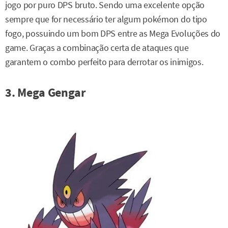
jogo por puro DPS bruto. Sendo uma excelente opção
sempre que for necessário ter algum pokémon do tipo
fogo, possuindo um bom DPS entre as Mega Evoluções do
game. Graças a combinação certa de ataques que
garantem o combo perfeito para derrotar os inimigos.
3. Mega Gengar