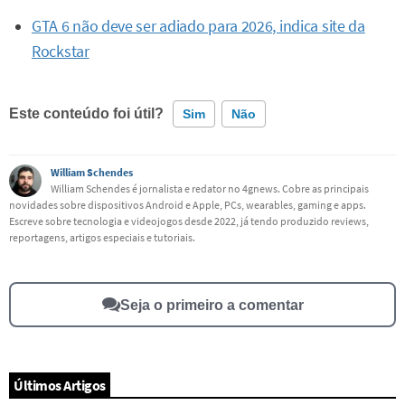
GTA 6 não deve ser adiado para 2026, indica site da
Rockstar
Este conteúdo foi útil?
Sim
Não
Este conteúdo contém informação incorreta
William Schendes
William Schendes é jornalista e redator no 4gnews. Cobre as principais
novidades sobre dispositivos Android e Apple, PCs, wearables, gaming e apps.
Este conteúdo não tem a informação que procuro
Escreve sobre tecnologia e videojogos desde 2022, já tendo produzido reviews,
reportagens, artigos especiais e tutoriais.
Outro
Seja o primeiro a comentar
Últimos Artigos