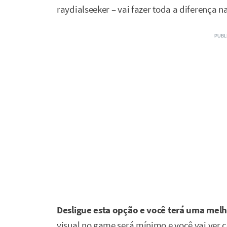
raydialseeker – vai fazer toda a diferença 
Desligue esta opção e você terá uma melh
visual no game será mínimo e você vai ver 