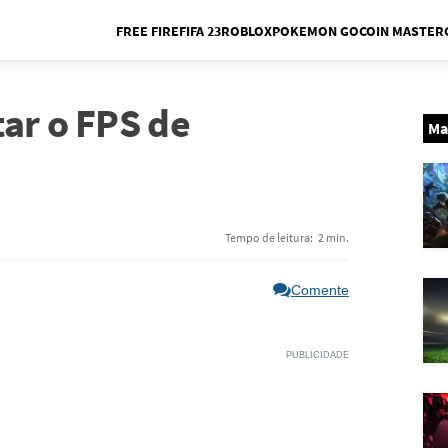
FREE FIRE
FIFA 23
ROBLOX
POKEMON GO
COIN MASTER
Me
ar o FPS de
Ma
Tempo de leitura:
2 min.
Comente