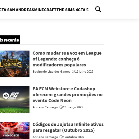
GTA SAN ANDREAS
MINECRAFT
THE SIMS 4
GTA 5
nu
is recente
Como mudar sua voz em League
of Legends: conheça 6
modificadores populares
Equipe do Liga dos Games
12 julho 2025
EA FCM Webstore e Codashop
oferecem grandes promoções no
evento Code Neon
Adriano Camargo
19 março 2025
Códigos de Jujutsu Infinite ativos
para resgatar (Outubro 2025)
Adriano Camargo
1 outubro 2025