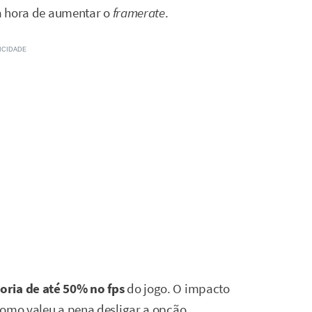
na hora de aumentar o
framerate
.
oria de até 50% no fps
do jogo. O impacto
como valeu a pena desligar a opção.