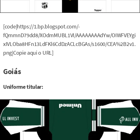
[code|https://1.bp.blogspot.com/-
fQmmnD79dd8/XOdmMUBL1VI/AAAAAAAAdYw/OIWFVEYgi
xIVLOba8HFn13LdFKl6CdDzACLcBGAs/s1600/CEA%2B2v1.
png|Copie aqui o URL]
Goiás
Uniforme titular: