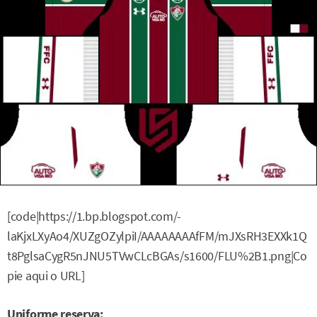
[code|https://1.bp.blogspot.com/-
laKjxLXyAo4/XUZgOZylpiI/AAAAAAAAfFM/mJXsRH3EXXk1Q
t8PglsaCygR5nJNU5TVwCLcBGAs/s1600/FLU%2B1.png|Co
pie aqui o URL]
Uniforme reserva: