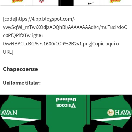
[code|https://4.bp.blogspot.com/-
ywySqWI_mTw/XOdjzAOQhBI/AAAAAAAAdX4/m6T8d7doC
e0PfQPlfXTw-igt06-
tVwNBACLcBGAs/s1600/COR%2B2v1.png|Copie aqui o
URL]
Chapecoense
Uniforme titular: