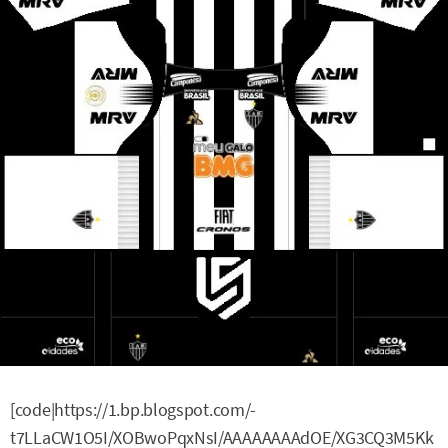
[code|https://1.bp.blogspot.com/-
t7LLaCW1O5I/XOBwoPqxNsI/AAAAAAAAdOE/XG3CQ3M5Kk