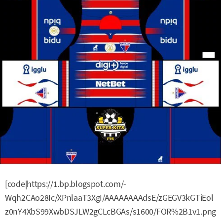
[code|https://1.bp.blogspot.com/-
Wqh2CAo28Ic/XPnlaaT3XgI/AAAAAAAAdsE/zGEGV3kGTiEol
z0nY4XbS99XwbDSJLW2gCLcBGAs/s1600/FOR%2B1v1.png