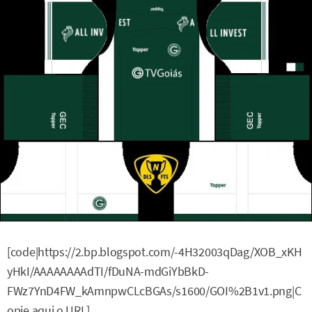
[code|https://2.bp.blogspot.com/-4H32003qDag/XOB_xKH
yHkI/AAAAAAAAdTI/fDuNA-mdGiYbBkD-
FWz7YnD4FW_kAmnpwCLcBGAs/s1600/GOI%2B1v1.png|C
opie aqui o URL]