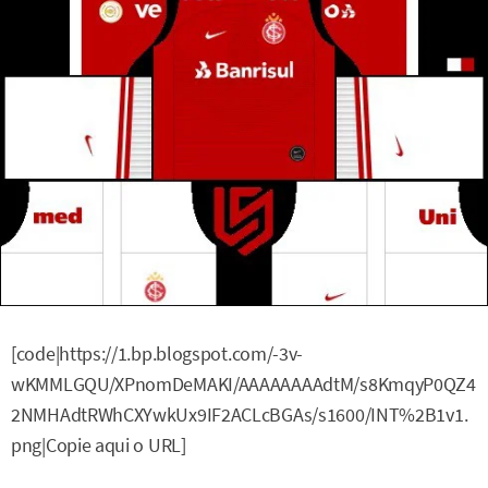
[code|https://1.bp.blogspot.com/-3v-
wKMMLGQU/XPnomDeMAKI/AAAAAAAAdtM/s8KmqyP0QZ4
2NMHAdtRWhCXYwkUx9IF2ACLcBGAs/s1600/INT%2B1v1.
png|Copie aqui o URL]