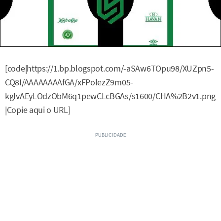
[code|https://1.bp.blogspot.com/-aSAw6TOpu98/XUZpn5-
CQ8I/AAAAAAAAfGA/xFPolezZ9m05-
kgIvAEyLOdzObM6q1pewCLcBGAs/s1600/CHA%2B2v1.png
|Copie aqui o URL]