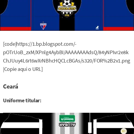
[code|https://1.bp.blogspot.com/-
pOTrUoB_zxM/XPnlg4AybBI/AAAAAAAAdsQ/84yNPIvr2e8k
ChJUuy4L6rt6wXrNBhcHQCLcBGAs/s320/FOR%2B2v1.png
|Copie aqui o URL]
Ceará
Uniforme titular: