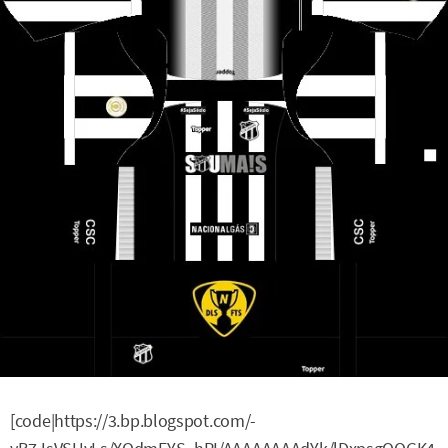
[code|https://3.bp.blogspot.com/-