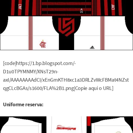
[code|https://1.bp.blogspot.com/-
D1u0TPYMNMY/XNsT29n-
axI/AAAAAAAAdCI/xEnGmKTH8xc1a3DRLZvWcFBMat4NZst
qgCLcBGAs/s1600/FLA%2B1.png|Copie aqui o URL]
Uniforme reserva: