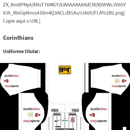
ZX_KnIdPNy4/XNsT76MGY2I/AAAAAAAAdCM/X0VrWcJV6GY
VJA_WsGipNncs41i6n4Q3ACLcBGAs/s1600/FLA%2B2.png|
Copie aqui o URL]
Corinthians
Uniforme titular: