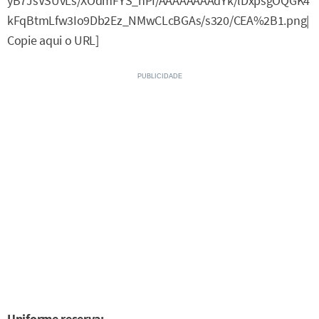
yB7JsVSUvLs/XOdmFYS_hPI/AAAAAAAAdYk/lDxpsgOQGK4
kFqBtmLfw3Io9Db2Ez_NMwCLcBGAs/s320/CEA%2B1.png|
Copie aqui o URL]