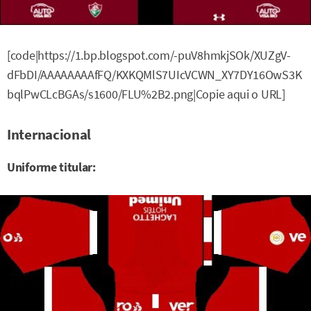
[code|https://1.bp.blogspot.com/-puV8hmkjSOk/XUZgV-
dFbDI/AAAAAAAAfFQ/KXKQMlS7UIcVCWN_XY7DY16OwS3K
bqlPwCLcBGAs/s1600/FLU%2B2.png|Copie aqui o URL]
Internacional
Uniforme titular: