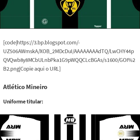
[code|https://3.bp.blogspot.com/-
UZ506AWmskA/XOB_2MDcDuI/AAAAAAAAdTQ/LwCHY44p
QVQwb8y8MCbULnbPka1G9pWQQCLcBGAs/s1600/GOI%2
B2.png|Copie aqui o URL]
Atlético Mineiro
Uniforme titular: