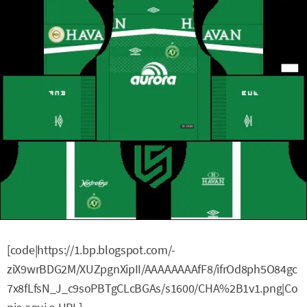
[code|https://1.bp.blogspot.com/-
ziX9wrBDG2M/XUZpgnXipII/AAAAAAAAfF8/ifrOd8ph5O84gc
7x8fLfsN_J_c9soPBTgCLcBGAs/s1600/CHA%2B1v1.png|Co