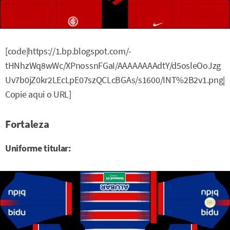
[code|https://1.bp.blogspot.com/-
tHNhzWq8wWc/XPnossnFGaI/AAAAAAAAdtY/d5osleOoJzg
Uv7b0jZ0kr2LEcLpE07szQCLcBGAs/s1600/INT%2B2v1.png|
Copie aqui o URL]
Fortaleza
Uniforme titular: