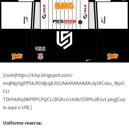
[code|https://4.bp.blogspot.com/-
mqR8pSgPPSk/XOdjsqiLR1I/AAAAAAAAdXs/q5IlCs6u_tkpD
CU-
TDvY4d5yDKPiVYLPQCLcBGAs/s1600/COR%2B1v1.png|Cop
ie aqui o URL]
Uniforme reserva: