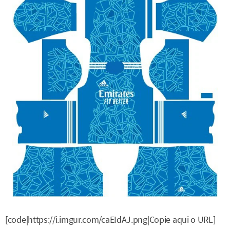
[code|https://i.imgur.com/caEIdAJ.png|Copie aqui o URL]