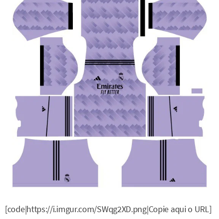
[code|https://i.imgur.com/SWqg2XD.png|Copie aqui o URL]