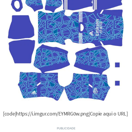
[code|https://i.imgur.com/EYMRG0w.png|Copie aqui o URL]