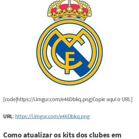
[code|https://i.imgur.com/e46Dbkq.png|Copie aqui o URL]
URL
:
https://i.imgur.com/e46Dbkq.png
Como atualizar os kits dos clubes em