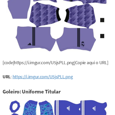
[code|https://i.imgur.com/U5jsPLL.png|Copie aqui o URL]
URL
:
https://i.imgur.com/U5jsPLL.png
Goleiro: Uniforme Titular