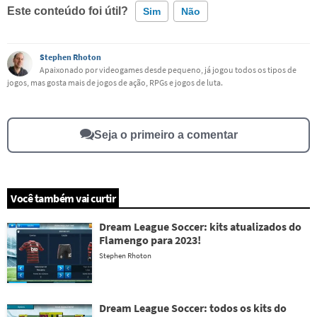
Este conteúdo foi útil?
Sim
Não
Este conteúdo contém informação incorreta
Stephen Rhoton
Apaixonado por videogames desde pequeno, já jogou todos os tipos de
jogos, mas gosta mais de jogos de ação, RPGs e jogos de luta.
Este conteúdo não tem a informação que procuro
Outro
Seja o primeiro a comentar
Você também vai curtir
Dream League Soccer: kits atualizados do
Flamengo para 2023!
Stephen Rhoton
Dream League Soccer: todos os kits do