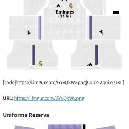
[code|https://i.imgur.com/GYvQkWv.png|Copie aqui o URL]
URL
:
https://i.imgur.com/GYvQkWv.png
Uniforme Reserva