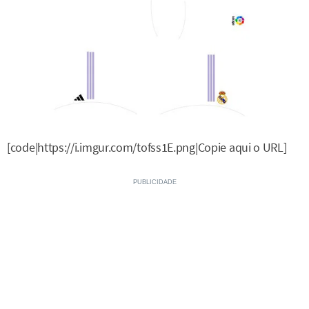
[code|https://i.imgur.com/tofss1E.png|Copie aqui o URL]