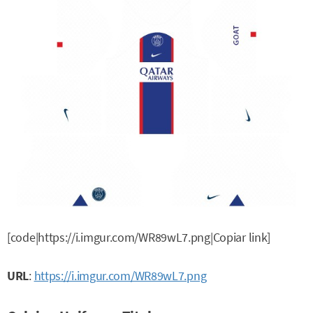
[code|https://i.imgur.com/WR89wL7.png|Copiar link]
URL
:
https://i.imgur.com/WR89wL7.png