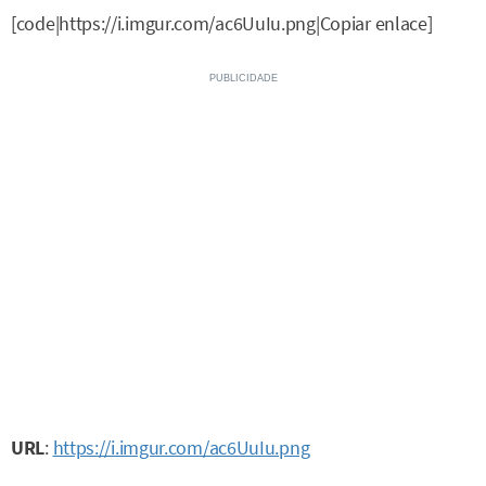
[code|https://i.imgur.com/ac6UuIu.png|Copiar enlace]
URL
:
https://i.imgur.com/ac6UuIu.png