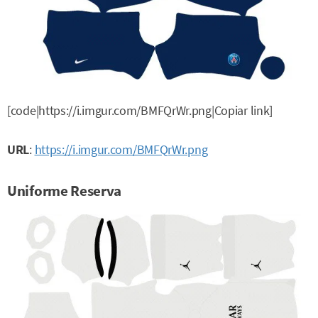
[code|https://i.imgur.com/BMFQrWr.png|Copiar link]
URL
:
https://i.imgur.com/BMFQrWr.png
Uniforme Reserva