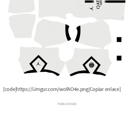
[code|https://i.imgur.com/wofAO4e.png|Copiar enlace]