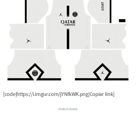
[code|https://i.imgur.com/jYNfkWK.png|Copiar link]