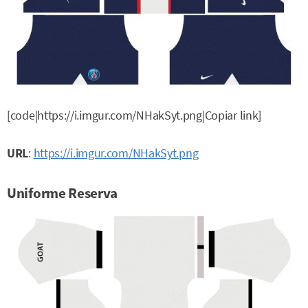
[code|https://i.imgur.com/NHakSyt.png|Copiar link]
URL
:
https://i.imgur.com/NHakSyt.png
Uniforme Reserva