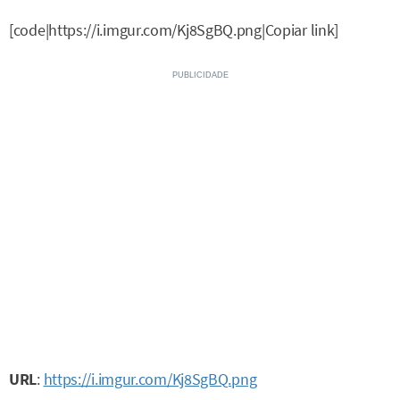
[code|https://i.imgur.com/Kj8SgBQ.png|Copiar link]
URL
:
https://i.imgur.com/Kj8SgBQ.png