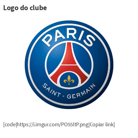
Logo do clube
[code|https://i.imgur.com/PO55ltP.png|Copiar link]