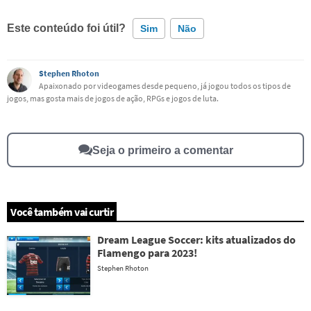
Este conteúdo foi útil?
Sim
Não
Este conteúdo contém informação incorreta
Stephen Rhoton
Apaixonado por videogames desde pequeno, já jogou todos os tipos de
jogos, mas gosta mais de jogos de ação, RPGs e jogos de luta.
Este conteúdo não tem a informação que procuro
Outro
Seja o primeiro a comentar
Você também vai curtir
Dream League Soccer: kits atualizados do
Flamengo para 2023!
Stephen Rhoton