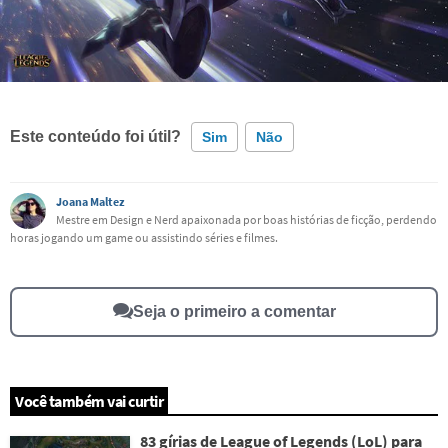
Este conteúdo foi útil?
Sim
Não
Este conteúdo contém informação incorreta
Joana Maltez
Mestre em Design e Nerd apaixonada por boas histórias de ficção, perdendo
horas jogando um game ou assistindo séries e filmes.
Este conteúdo não tem a informação que procuro
Outro
Seja o primeiro a comentar
Você também vai curtir
83 gírias de League of Legends (LoL) para