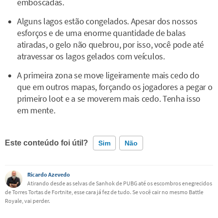
emboscadas.
Alguns lagos estão congelados. Apesar dos nossos
esforços e de uma enorme quantidade de balas
atiradas, o gelo não quebrou, por isso, você pode até
atravessar os lagos gelados com veículos.
A primeira zona se move ligeiramente mais cedo do
que em outros mapas, forçando os jogadores a pegar o
primeiro loot e a se moverem mais cedo. Tenha isso
em mente.
Este conteúdo foi útil?
Sim
Não
Este conteúdo contém informação incorreta
Ricardo Azevedo
Atirando desde as selvas de Sanhok de PUBG até os escombros enegrecidos
de Torres Tortas de Fortnite, esse cara já fez de tudo. Se você cair no mesmo Battle
Este conteúdo não tem a informação que procuro
Royale, vai perder.
Outro