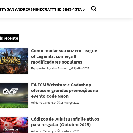
GTA SAN ANDREAS
MINECRAFT
THE SIMS 4
GTA 5
nu
is recente
Como mudar sua voz em League
of Legends: conheça 6
modificadores populares
Equipe do Liga dos Games
12 julho 2025
EA FCM Webstore e Codashop
oferecem grandes promoções no
evento Code Neon
Adriano Camargo
19 março 2025
Códigos de Jujutsu Infinite ativos
para resgatar (Outubro 2025)
Adriano Camargo
1 outubro 2025