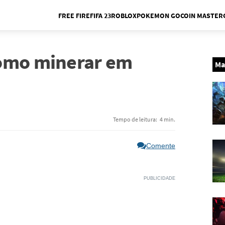
FREE FIRE
FIFA 23
ROBLOX
POKEMON GO
COIN MASTER
Me
como minerar em
Ma
Tempo de leitura:
4 min.
Comente