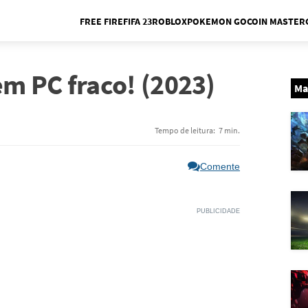
FREE FIRE
FIFA 23
ROBLOX
POKEMON GO
COIN MASTER
Me
m PC fraco! (2023)
Ma
Tempo de leitura:
7 min.
Comente