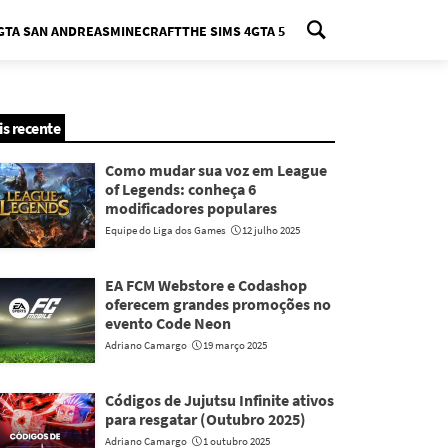
GTA SAN ANDREAS
MINECRAFT
THE SIMS 4
GTA 5
nu
is recente
Como mudar sua voz em League
of Legends: conheça 6
modificadores populares
Equipe do Liga dos Games
12 julho 2025
EA FCM Webstore e Codashop
oferecem grandes promoções no
evento Code Neon
Adriano Camargo
19 março 2025
Códigos de Jujutsu Infinite ativos
para resgatar (Outubro 2025)
Adriano Camargo
1 outubro 2025