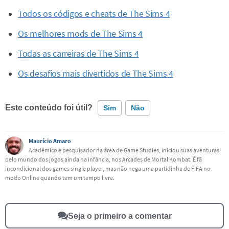
Todos os códigos e cheats de The Sims 4
Os melhores mods de The Sims 4
Todas as carreiras de The Sims 4
Os desafios mais divertidos de The Sims 4
Este conteúdo foi útil?
Sim
Não
Este conteúdo contém informação incorreta
Maurício Amaro
Acadêmico e pesquisador na área de Game Studies, iniciou suas aventuras
pelo mundo dos jogos ainda na infância, nos Arcades de Mortal Kombat. É fã
Este conteúdo não tem a informação que procuro
incondicional dos games single player, mas não nega uma partidinha de FIFA no
modo Online quando tem um tempo livre.
Outro
Seja o primeiro a comentar