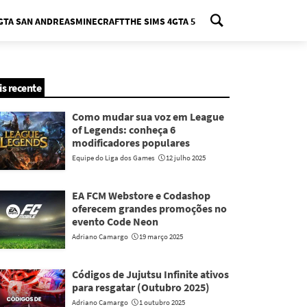
GTA SAN ANDREAS
MINECRAFT
THE SIMS 4
GTA 5
nu
is recente
Como mudar sua voz em League
of Legends: conheça 6
modificadores populares
Equipe do Liga dos Games
12 julho 2025
EA FCM Webstore e Codashop
oferecem grandes promoções no
evento Code Neon
Adriano Camargo
19 março 2025
Códigos de Jujutsu Infinite ativos
para resgatar (Outubro 2025)
Adriano Camargo
1 outubro 2025