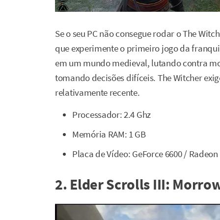
Se o seu PC não consegue rodar o The Witc
que experimente o primeiro jogo da franq
em um mundo medieval, lutando contra mo
tomando decisões difíceis. The Witcher ex
relativamente recente.
Processador: 2.4 Ghz
Memória RAM: 1 GB
Placa de Vídeo: GeForce 6600 / Radeo
2. Elder Scrolls III: Morro