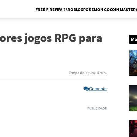
FREE FIRE
FIFA 23
ROBLOX
POKEMON GO
COIN MASTER
Me
ores jogos RPG para
Ma
Tempo de leitura:
5 min.
Comente